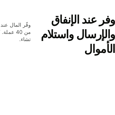
وفر عند الإنفاق
وفّر المال عند 
والإرسال واستلام
من 40 عم
تشاء.
الأموال