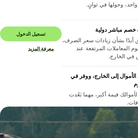
احد، وحولها في ثوانٍ.
 خصم مباشر دولية
تسجيل الدخول
ق أبدًا بشأن زيادات سعر الصرف،
م المعاملات المرتفعة عند
معرفة المزيد
ق في الخارج.
لأموال إلى الخارج، ووفر في
م
أموالك قيمة أكبر، مهما بَعُدت
فات.