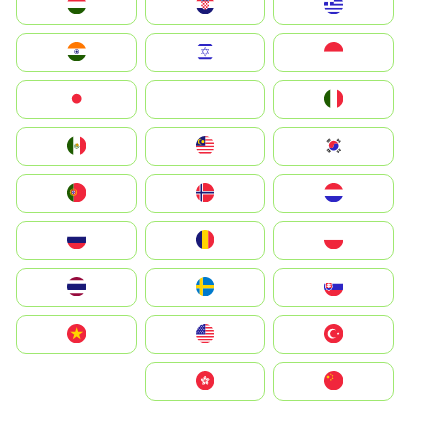
Greece
Hrvatska
Magyarország
Indonesia
Israel
India
Italia
JA
Japan
South Korea
Malay
Mexico
Nederland
Norge
Portugal
Polska
România
Россия
Slovensko
Ruoŧŧa
ไทย
Türkiye
United States
Vietnam
中国
中國香港特別行政區