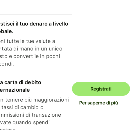
stisci il tuo denaro a livello
obale.
ni tutte le tue valute a
rtata di mano in un unico
sto e convertile in pochi
condi.
a carta di debito
Registrati
ternazionale
n temere più maggiorazioni
Per saperne di più
i tassi di cambio o
mmissioni di transazione
evate quando spendi
'estero.