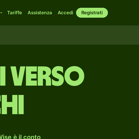
Tariffe
Assistenza
Accedi
Registrati
i verso
hi
ise è il conto