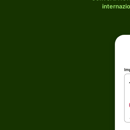
internazi
Im