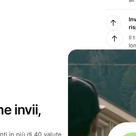
In
ri
Il
lo
e invii,
ti in più di 40 valute.