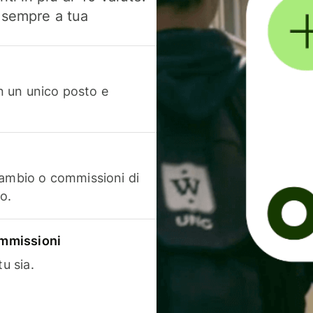
, sempre a tua
in un unico posto e
cambio o commissioni di
o.
commissioni
u sia.