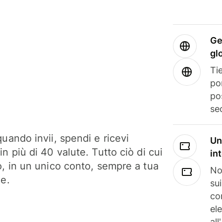
Ge
gl
Tie
po
po
se
uando invii, spendi e ricevi
Un
n più di 40 valute. Tutto ciò di cui
in
o, in un unico conto, sempre a tua
No
ne.
su
co
el
all