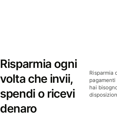
Risparmia ogni
Risparmia q
volta che invii,
pagamenti i
hai bisogn
spendi o ricevi
disposizio
denaro