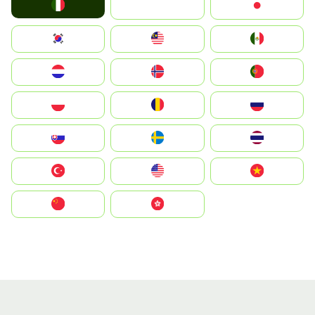
Italia
JA
Japan
South Korea
Malay
Mexico
Nederland
Norge
Portugal
Polska
România
Россия
Slovensko
Ruoŧŧa
ไทย
Türkiye
United States
Vietnam
中国
中國香港特別行政區