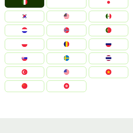
Italia
JA
Japan
South Korea
Malay
Mexico
Nederland
Norge
Portugal
Polska
România
Россия
Slovensko
Ruoŧŧa
ไทย
Türkiye
United States
Vietnam
中国
中國香港特別行政區