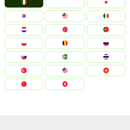
Italia
JA
Japan
South Korea
Malay
Mexico
Nederland
Norge
Portugal
Polska
România
Россия
Slovensko
Ruoŧŧa
ไทย
Türkiye
United States
Vietnam
中国
中國香港特別行政區