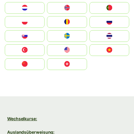
Nederland
Norge
Portugal
Polska
România
Россия
Slovensko
Ruoŧŧa
ไทย
Türkiye
United States
Vietnam
中国
中國香港特別行政區
Wechselkurse:
Auslandsüberweisung: