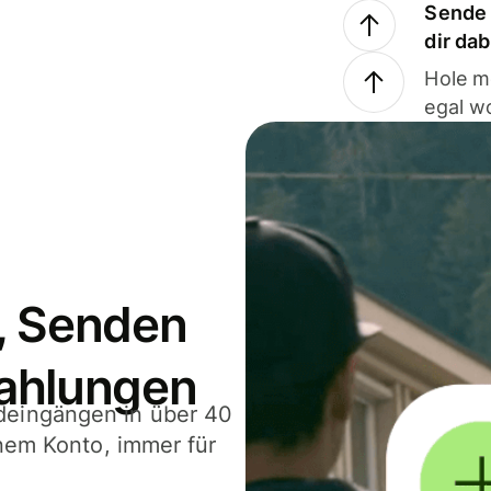
Sende 
dir da
Hole m
egal w
, Senden
ahlungen
deingängen in über 40
inem Konto, immer für