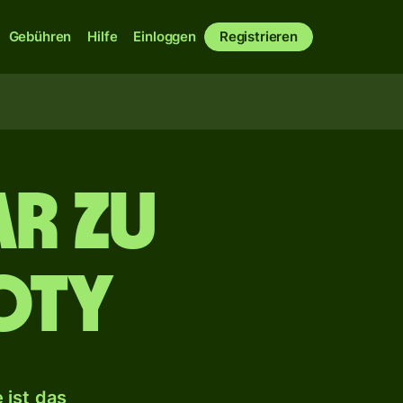
Gebühren
Hilfe
Einloggen
Registrieren
r zu
oty
 ist das