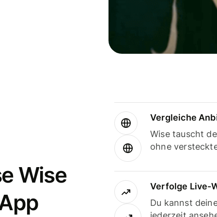
Vergleiche Anb
Wise tauscht d
ohne versteckt
se Wise
Verfolge Live-
-App
Du kannst dein
jederzeit anseh