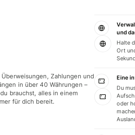
Verwal
und da
Halte 
Ort und
Sekund
i Überweisungen, Zahlungen und
Eine i
ängen in über 40 Währungen –
Du mus
 du brauchst, alles in einem
Aufsch
mer für dich bereit.
oder h
machen
Ausland