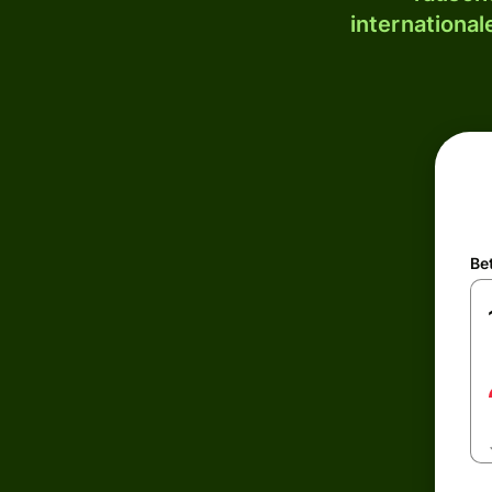
internationa
Be