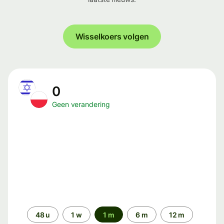
Wisselkoers volgen
0
Geen verandering
Periode
48 u
1 w
1 m
6 m
12 m