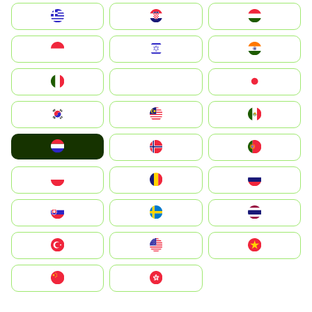
Greece
Hrvatska
Magyarország
Indonesia
Israel
India
Italia
JA
Japan
South Korea
Malay
Mexico
Nederland
Norge
Portugal
Polska
România
Россия
Slovensko
Ruoŧŧa
ไทย
Türkiye
United States
Vietnam
中国
中國香港特別行政區