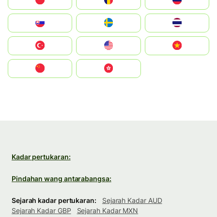
Polska
România
Россия
Slovensko
Ruoŧŧa
ไทย
Türkiye
United States
Vietnam
中国
中國香港特別行政區
Kadar pertukaran:
Pindahan wang antarabangsa:
Sejarah kadar pertukaran:
Sejarah Kadar AUD
Sejarah Kadar GBP
Sejarah Kadar MXN