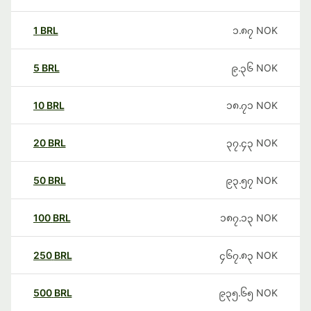
1
BRL
၁.၈၇
NOK
5
BRL
၉.၃၆
NOK
10
BRL
၁၈.၇၁
NOK
20
BRL
၃၇.၄၃
NOK
50
BRL
၉၃.၅၇
NOK
100
BRL
၁၈၇.၁၃
NOK
250
BRL
၄၆၇.၈၃
NOK
500
BRL
၉၃၅.၆၅
NOK