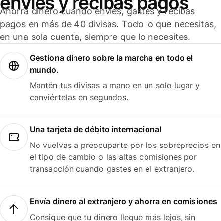
envíes y recibas pagos
Ahorra dinero cuando envíes, gastes y recibas
pagos en más de 40 divisas. Todo lo que necesitas,
en una sola cuenta, siempre que lo necesites.
Gestiona dinero sobre la marcha en todo el
mundo.
Mantén tus divisas a mano en un solo lugar y
conviértelas en segundos.
Una tarjeta de débito internacional
No vuelvas a preocuparte por los sobreprecios en
el tipo de cambio o las altas comisiones por
transacción cuando gastes en el extranjero.
Envía dinero al extranjero y ahorra en comisiones
Consigue que tu dinero llegue más lejos, sin