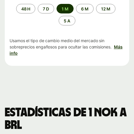
Periodo
48 H
7 D
1 M
6 M
12 M
de
tiempo
5 A
Usamos el tipo de cambio medio del mercado sin
sobreprecios engañosos para ocultar las comisiones.
Más
info
Estadísticas de 1 NOK a
BRL