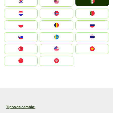
Mexico
South Korea
Malay
Nederland
Norge
Portugal
Polska
România
Россия
Slovensko
Ruoŧŧa
ไทย
Türkiye
United States
Vietnam
中国
中國香港特別行政區
Tipos de cambio: