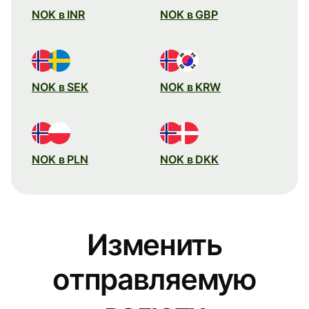
NOK в INR
NOK в GBP
NOK в SEK
NOK в KRW
NOK в PLN
NOK в DKK
Изменить
отправляемую