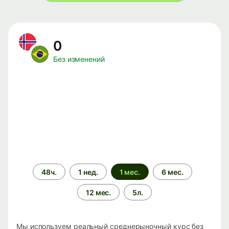
0
Без изменений
Период
48ч.
1 нед.
1 мес.
6 мес.
времени
12 мес.
5л.
Мы используем реальный среднерыночный курс без