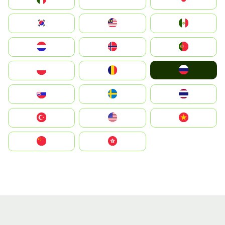
South Korea
Malay
Mexico
Nederland
Norge
Portugal
Россия
Polska
România
Slovensko
Ruoŧŧa
ไทย
Türkiye
United States
Vietnam
中国
中國香港特別行政區