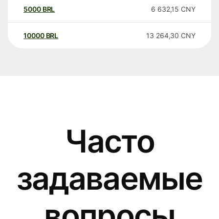
5000
BRL
6 632,15
CNY
10000
BRL
13 264,30
CNY
Часто
задаваемые
вопросы