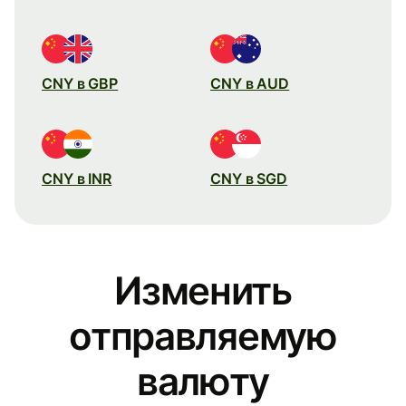
CNY в GBP
CNY в AUD
CNY в INR
CNY в SGD
Изменить
отправляемую
валюту