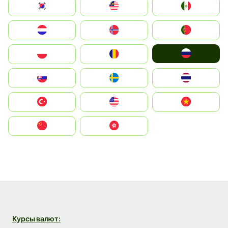
South Korea
Malay
Mexico
Nederland
Norge
Portugal
Россия
Polska
România
Slovensko
Ruoŧŧa
ไทย
Türkiye
United States
Vietnam
中国
中國香港特別行政區
Курсы валют: