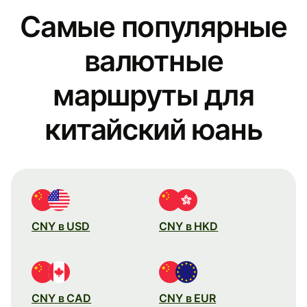
Самые популярные
валютные
маршруты для
китайский юань
CNY в USD
CNY в HKD
CNY в CAD
CNY в EUR