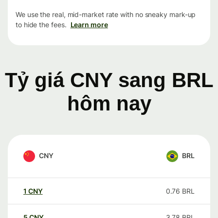
We use the real, mid-market rate with no sneaky mark-up
to hide the fees.
Learn more
Tỷ giá CNY sang BRL
hôm nay
CNY
BRL
1
CNY
0.76
BRL
5
CNY
3.78
BRL