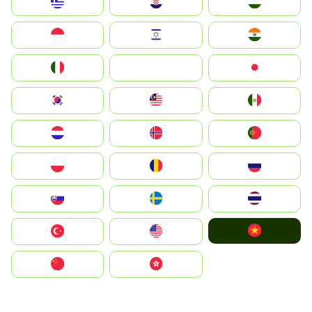
Greece
Hrvatska
Magyarország
Indonesia
Israel
India
Italia
JA
Japan
South Korea
Malay
Mexico
Nederland
Norge
Portugal
Polska
România
Россия
Slovensko
Ruoŧŧa
ไทย
Vietnam
Türkiye
United States
中国
中國香港特別行政區