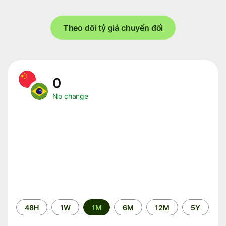
Theo dõi tỷ giá chuyển đổi
0
No change
Time
48H
1W
1M
6M
12M
5Y
period