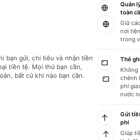
Quản lý
toàn c
Giữ các
nơi tiệ
trong v
hi bạn gửi, chi tiêu và nhận tiền
Thẻ gh
ại tiền tệ. Mọi thứ bạn cần,
Không b
hoản, bất cứ khi nào bạn cần.
chênh l
phí gia
nước n
Gửi tiề
phí
Giúp ti