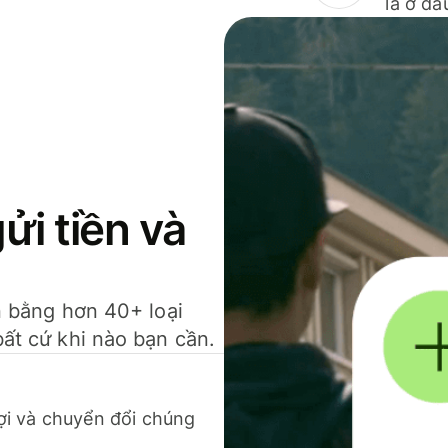
là ở đâ
gửi tiền và
ền bằng hơn 40+ loại
bất cứ khi nào bạn cần.
 lợi và chuyển đổi chúng