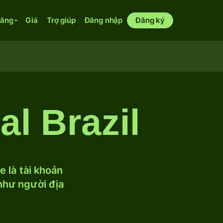
năng
Giá
Trợ giúp
Đăng nhập
Đăng ký
l Brazil
 là tài khoản
 như người địa