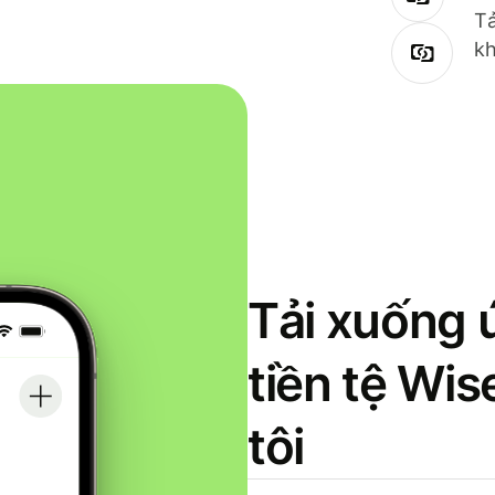
Tả
kh
Tải xuống 
tiền tệ Wi
tôi