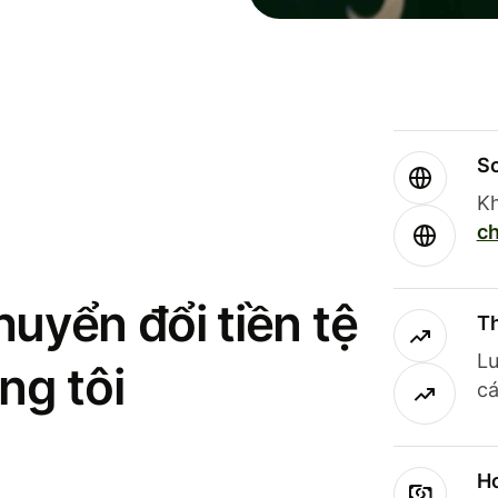
So
Kh
ch
uyển đổi tiền tệ
Th
Lư
ng tôi
cá
Ho