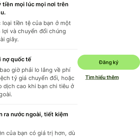
 tiền mọi lúc mọi nơi trên
ầu.
 loại tiền tệ của bạn ở một
n lợi và chuyển đổi chúng
ài giây.
i nợ quốc tế
Đăng ký
ao giờ phải lo lắng về phí
Tìm hiểu thêm
ệch tỷ giá chuyển đổi, hoặc
o dịch cao khi bạn chi tiêu ở
goài.
n ra nước ngoài, tiết kiệm
ền của bạn có giá trị hơn, dù