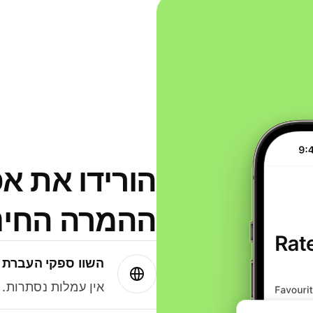
הורידו את א
ההמרה החינמית
השוו ספקי העברת 
אין עמלות נסתרות. עם Wise תמיד תק