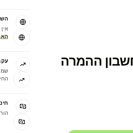
השו
אין עמ
האמ
חשבון ההמרה
עקב
שמר
החלי
חינם
הורי