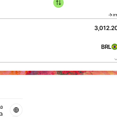
ה ל-
BRL
נה
בע