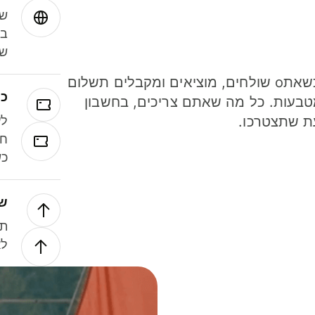
שמ
במ
שנ
חסכו כסף כשאתo שולחים, מוציאים ומקבלים תשלום
כר
ל 40 מטבעות. כל מה שאתם צריכים, בחשבון
ת שתצטרכו.
לע
חל
כש
של
תנ
לא