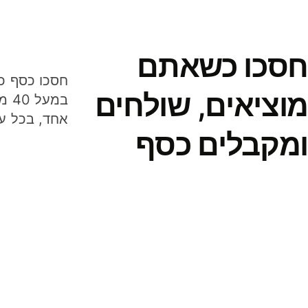
חסכו כשאתם
מוציאים, שולחים
במע
אחד, בכל ע
ומקבלים כסף