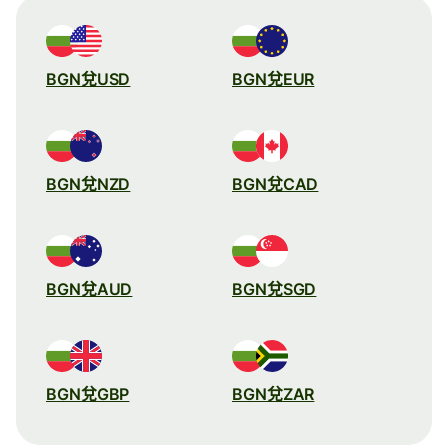
BGN兌USD
BGN兌EUR
BGN兌NZD
BGN兌CAD
BGN兌AUD
BGN兌SGD
BGN兌GBP
BGN兌ZAR