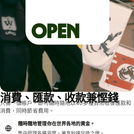
消費、匯款、收款兼慳錢
只需一個帳戶，即可隨時隨地以40多種貨幣收發匯款和
消費，同時節省費用。
隨時隨地管理你在世界各地的資金。
集中管理各種貨幣，兼享秒速兌換之便。