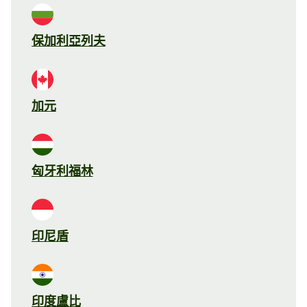
保加利亞列夫
加元
匈牙利福林
印尼盾
印度盧比