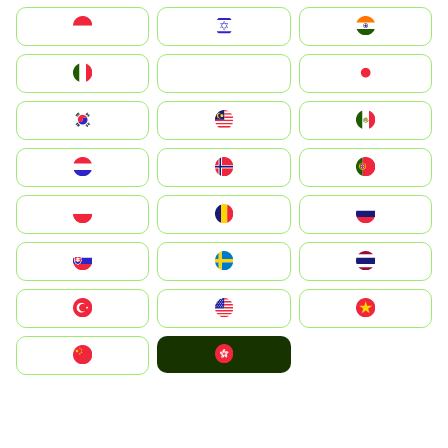
Indonesia
Israel
India
Italia
JA
Japan
South Korea
Malay
Mexico
Nederland
Norge
Portugal
Polska
România
Россия
Slovensko
Ruoŧŧa
ไทย
Türkiye
United States
Vietnam
中國香港特別行政區
中国