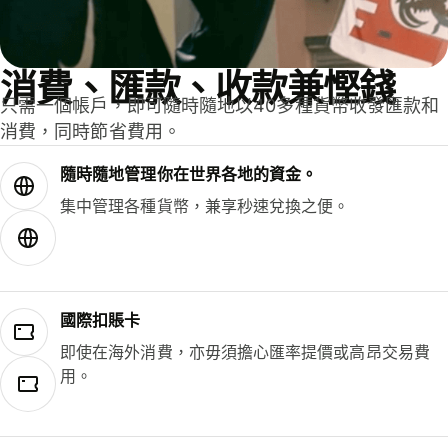
消費、匯款、收款兼慳錢
只需一個帳戶，即可隨時隨地以40多種貨幣收發匯款和
消費，同時節省費用。
隨時隨地管理你在世界各地的資金。
集中管理各種貨幣，兼享秒速兌換之便。
國際扣賬卡
即使在海外消費，亦毋須擔心匯率提價或高昂交易費
用。