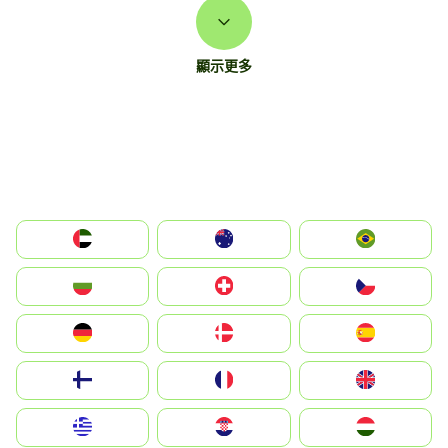
顯示更多
الإمارات العربية المتحدة
Australia
Brazil
България
Switzerland
Czechia
Deutschland
Denmark
España
Suomi
France
United Kingdom
Greece
Hrvatska
Magyarország