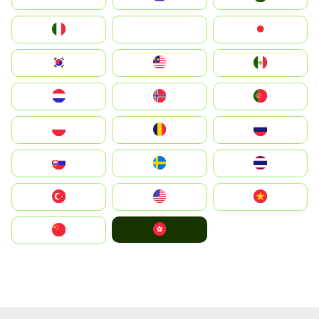
Italia
JA
Japan
South Korea
Malay
Mexico
Nederland
Norge
Portugal
Polska
România
Россия
Slovensko
Ruoŧŧa
ไทย
Türkiye
United States
Vietnam
中國香港特別行政區
中国