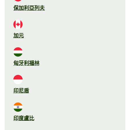
保加利亞列夫
加元
匈牙利福林
印尼盾
印度盧比