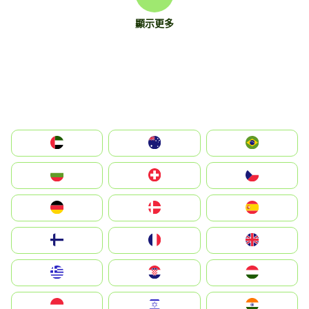
顯示更多
الإمارات العربية المتحدة
Australia
Brazil
България
Switzerland
Czechia
Deutschland
Denmark
España
Suomi
France
United Kingdom
Greece
Hrvatska
Magyarország
Indonesia
Israel
India