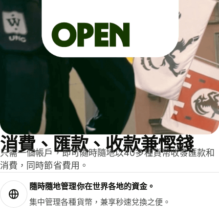
消費、匯款、收款兼慳錢
只需一個帳戶，即可隨時隨地以40多種貨幣收發匯款和
消費，同時節省費用。
隨時隨地管理你在世界各地的資金。
集中管理各種貨幣，兼享秒速兌換之便。