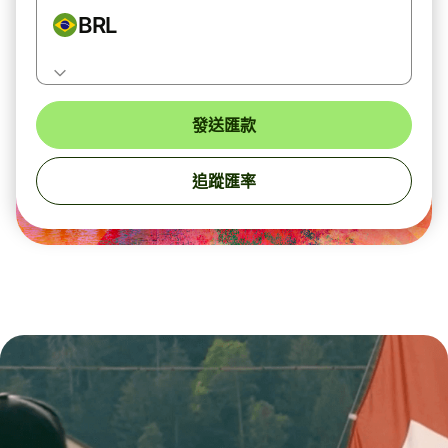
BRL
發送匯款
追蹤匯率