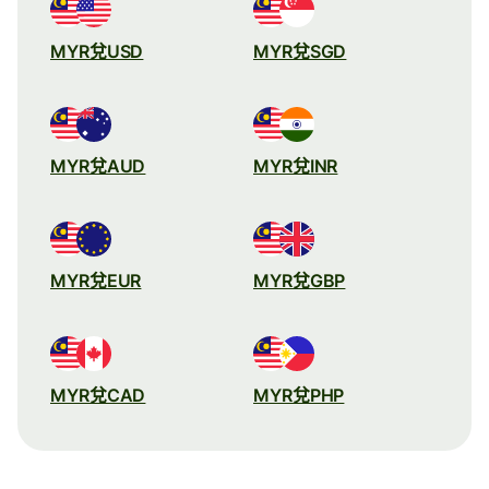
MYR兌USD
MYR兌SGD
MYR兌AUD
MYR兌INR
MYR兌EUR
MYR兌GBP
MYR兌CAD
MYR兌PHP