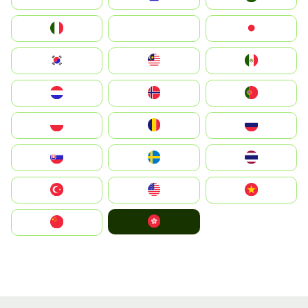
Italia
JA
Japan
South Korea
Malay
Mexico
Nederland
Norge
Portugal
Polska
România
Россия
Slovensko
Ruoŧŧa
ไทย
Türkiye
United States
Vietnam
中國香港特別行政區
中国