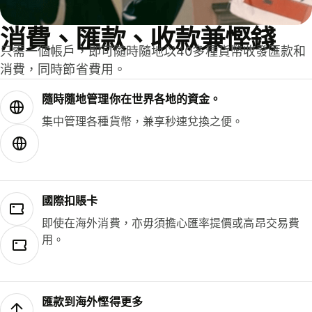
消費、匯款、收款兼慳錢
只需一個帳戶，即可隨時隨地以40多種貨幣收發匯款和
消費，同時節省費用。
隨時隨地管理你在世界各地的資金。
集中管理各種貨幣，兼享秒速兌換之便。
國際扣賬卡
即使在海外消費，亦毋須擔心匯率提價或高昂交易費
用。
匯款到海外慳得更多