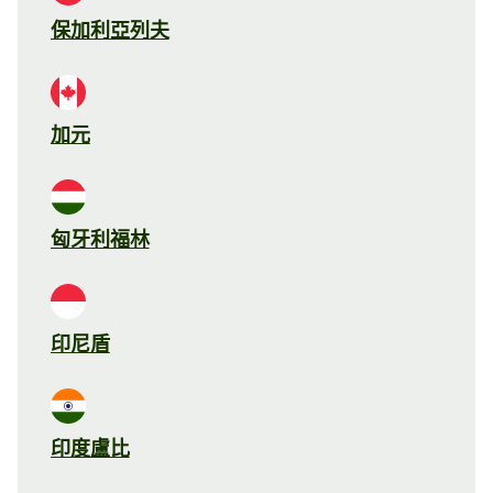
保加利亞列夫
加元
匈牙利福林
印尼盾
印度盧比