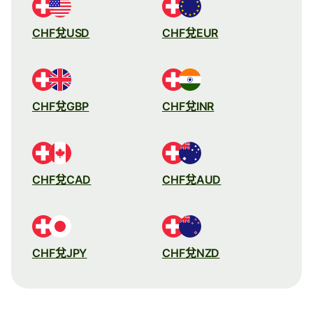
CHF兌USD
CHF兌EUR
CHF兌GBP
CHF兌INR
CHF兌CAD
CHF兌AUD
CHF兌JPY
CHF兌NZD