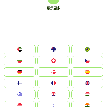
顯示更多
الإمارات العربية المتحدة
Australia
Brazil
България
Switzerland
Czechia
Deutschland
Denmark
España
Suomi
France
United Kingdom
Greece
Hrvatska
Magyarország
Indonesia
Israel
India