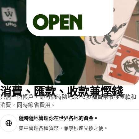
消費、匯款、收款兼慳錢
只需一個帳戶，即可隨時隨地以40多種貨幣收發匯款和
消費，同時節省費用。
隨時隨地管理你在世界各地的資金。
集中管理各種貨幣，兼享秒速兌換之便。