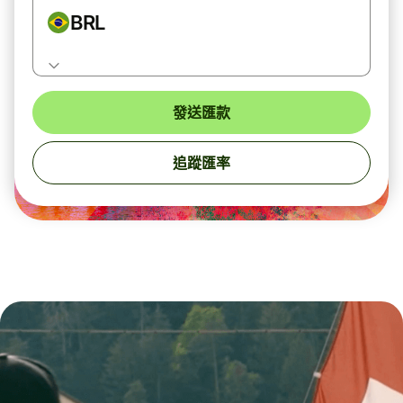
BRL
發送匯款
追蹤匯率