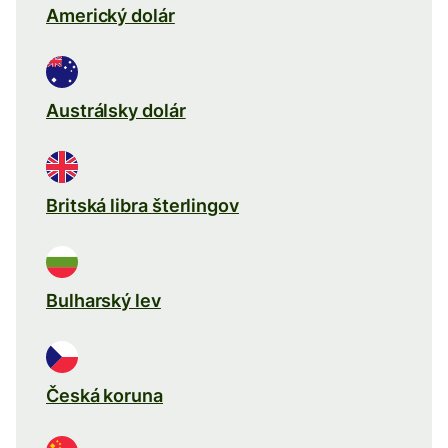
Americký dolár
Austrálsky dolár
Britská libra šterlingov
Bulharský lev
Česká koruna