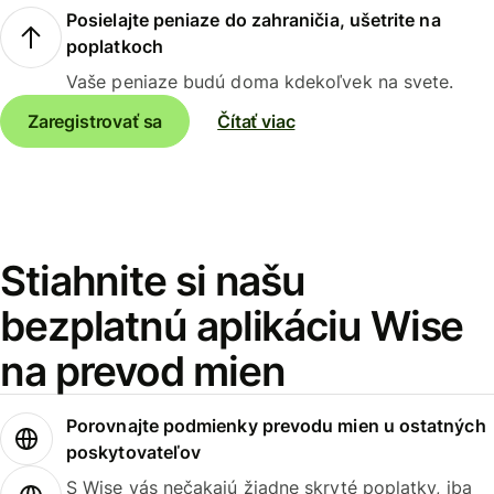
Posielajte peniaze do zahraničia, ušetrite na
poplatkoch
Vaše peniaze budú doma kdekoľvek na svete.
Zaregistrovať sa
Čítať viac
Stiahnite si našu
bezplatnú aplikáciu Wise
na prevod mien
Porovnajte podmienky prevodu mien u ostatných
poskytovateľov
S Wise vás nečakajú žiadne skryté poplatky, iba