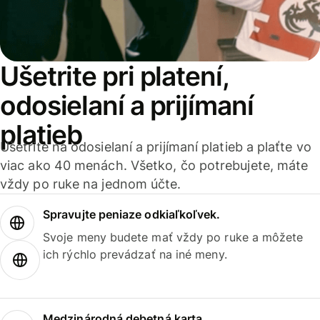
Ušetrite pri platení,
odosielaní a prijímaní
platieb
Ušetrite na odosielaní a prijímaní platieb a plaťte vo
viac ako 40 menách. Všetko, čo potrebujete, máte
vždy po ruke na jednom účte.
Spravujte peniaze odkiaľkoľvek.
Svoje meny budete mať vždy po ruke a môžete
ich rýchlo prevádzať na iné meny.
Medzinárodná debetná karta