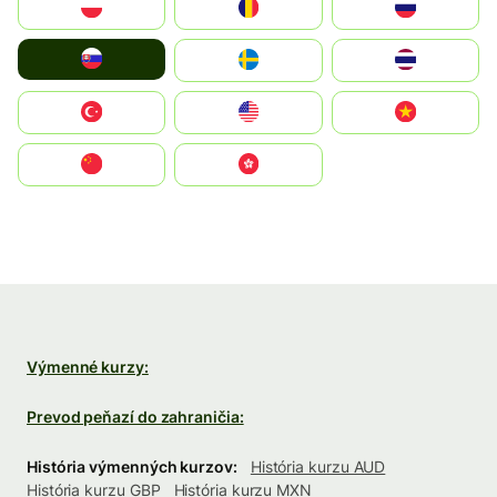
Polska
România
Россия
Slovensko
Ruoŧŧa
ไทย
Türkiye
United States
Vietnam
中国
中國香港特別行政區
Výmenné kurzy:
Prevod peňazí do zahraničia:
História výmenných kurzov:
História kurzu AUD
História kurzu GBP
História kurzu MXN