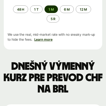
Time
48 H
1 T
1 M
6 M
12 M
period
5 R
We use the real, mid-market rate with no sneaky mark-up
to hide the fees.
Learn more
Dnešný výmenný
kurz pre prevod CHF
na BRL