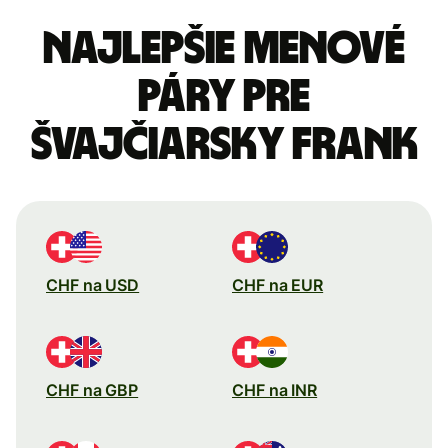
Najlepšie menové
páry pre
Švajčiarsky frank
CHF na USD
CHF na EUR
CHF na GBP
CHF na INR