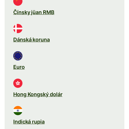
Čínsky jüan RMB
Dánská koruna
Euro
Hong Kongský dolár
Indická rupia