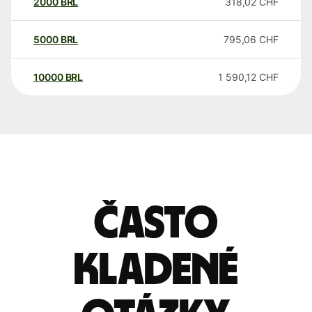
2000
BRL
318,02
CHF
5000
BRL
795,06
CHF
10000
BRL
1 590,12
CHF
Často
kladené