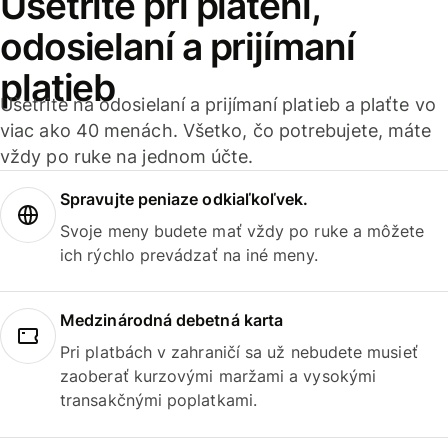
Ušetrite pri platení,
odosielaní a prijímaní
platieb
Ušetrite na odosielaní a prijímaní platieb a plaťte vo
viac ako 40 menách. Všetko, čo potrebujete, máte
vždy po ruke na jednom účte.
Spravujte peniaze odkiaľkoľvek.
Svoje meny budete mať vždy po ruke a môžete
ich rýchlo prevádzať na iné meny.
Medzinárodná debetná karta
Pri platbách v zahraničí sa už nebudete musieť
zaoberať kurzovými maržami a vysokými
transakčnými poplatkami.