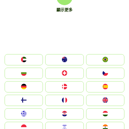
顯示更多
الإمارات العربية المتحدة
Australia
Brazil
България
Switzerland
Czechia
Deutschland
Denmark
España
Suomi
France
United Kingdom
Greece
Hrvatska
Magyarország
Indonesia
Israel
India