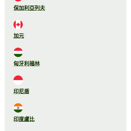
保加利亞列夫
加元
匈牙利福林
印尼盾
印度盧比