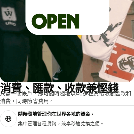
消費、匯款、收款兼慳錢
只需一個帳戶，即可隨時隨地以40多種貨幣收發匯款和
消費，同時節省費用。
隨時隨地管理你在世界各地的資金。
集中管理各種貨幣，兼享秒速兌換之便。