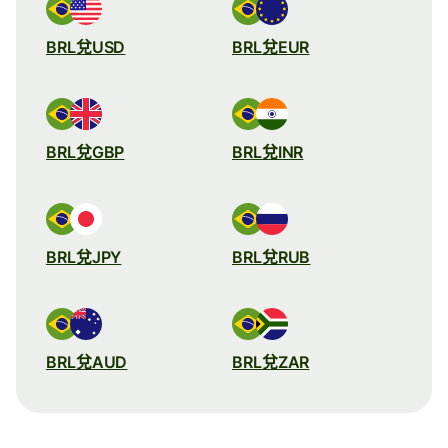
BRL兌USD
BRL兌EUR
BRL兌GBP
BRL兌INR
BRL兌JPY
BRL兌RUB
BRL兌AUD
BRL兌ZAR