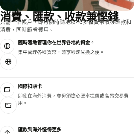
消費、匯款、收款兼慳錢
只需一個帳戶，即可隨時隨地以40多種貨幣收發匯款和
消費，同時節省費用。
隨時隨地管理你在世界各地的資金。
集中管理各種貨幣，兼享秒速兌換之便。
國際扣賬卡
即使在海外消費，亦毋須擔心匯率提價或高昂交易費
用。
匯款到海外慳得更多