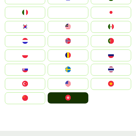
Italia
JA
Japan
South Korea
Malay
Mexico
Nederland
Norge
Portugal
Polska
România
Россия
Slovensko
Ruoŧŧa
ไทย
Türkiye
United States
Vietnam
中國香港特別行政區
中国