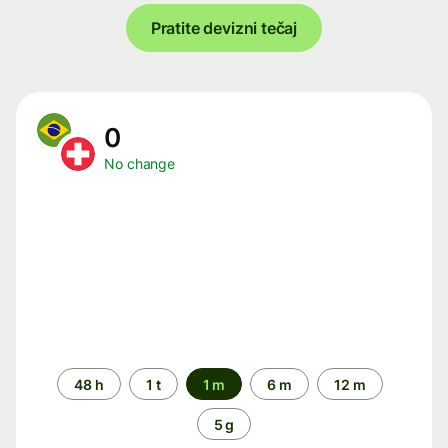
Pratite devizni tečaj
0
No change
Time
48 h
1 t
1 m
6 m
12 m
period
5 g