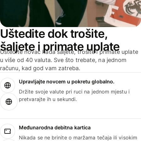
Uštedite dok trošite,
šaljete i primate uplate
Uštedite novac kada šaljete, trošite i primate uplate
u više od 40 valuta. Sve što trebate, na jednom
računu, kad god vam zatreba.
Upravljajte novcem u pokretu globalno.
Držite svoje valute pri ruci na jednom mjestu i
pretvarajte ih u sekundi.
Međunarodna debitna kartica
Nikada se ne brinite o maržama tečaja ili visokim