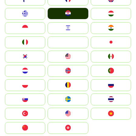
Hrvatska
Greece
Magyarország
Indonesia
Israel
India
Italia
JA
Japan
South Korea
Malay
Mexico
Nederland
Norge
Portugal
Polska
România
Россия
Slovensko
Ruoŧŧa
ไทย
Türkiye
United States
Vietnam
中国
中國香港特別行政區