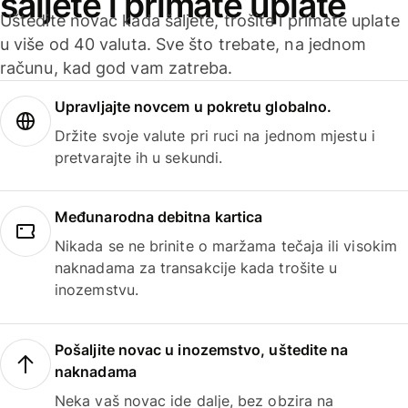
šaljete i primate uplate
Uštedite novac kada šaljete, trošite i primate uplate
u više od 40 valuta. Sve što trebate, na jednom
računu, kad god vam zatreba.
Upravljajte novcem u pokretu globalno.
Držite svoje valute pri ruci na jednom mjestu i
pretvarajte ih u sekundi.
Međunarodna debitna kartica
Nikada se ne brinite o maržama tečaja ili visokim
naknadama za transakcije kada trošite u
inozemstvu.
Pošaljite novac u inozemstvo, uštedite na
naknadama
Neka vaš novac ide dalje, bez obzira na