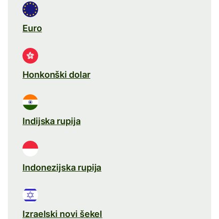
Euro
Honkonški dolar
Indijska rupija
Indonezijska rupija
Izraelski novi šekel