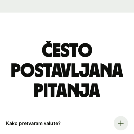
Često
postavljana
pitanja
Kako pretvaram valute?