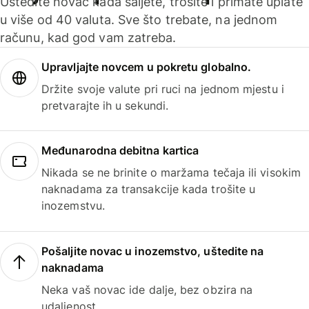
Uštedite novac kada šaljete, trošite i primate uplate
u više od 40 valuta. Sve što trebate, na jednom
računu, kad god vam zatreba.
Upravljajte novcem u pokretu globalno.
Držite svoje valute pri ruci na jednom mjestu i
pretvarajte ih u sekundi.
Međunarodna debitna kartica
Nikada se ne brinite o maržama tečaja ili visokim
naknadama za transakcije kada trošite u
inozemstvu.
Pošaljite novac u inozemstvo, uštedite na
naknadama
Neka vaš novac ide dalje, bez obzira na
udaljenost.