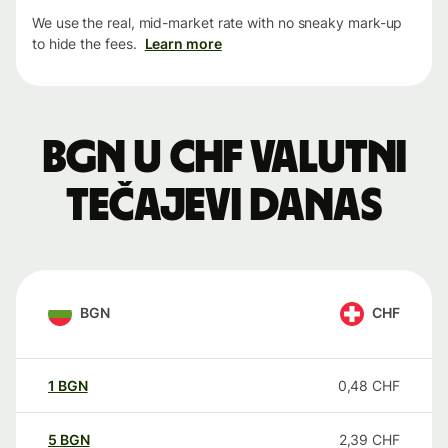
We use the real, mid-market rate with no sneaky mark-up
to hide the fees.
Learn more
BGN u CHF valutni
tečajevi danas
BGN
CHF
1
BGN
0,48
CHF
5
BGN
2,39
CHF