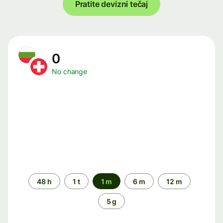
Pratite devizni tečaj
0
No change
Time
48 h
1 t
1 m
6 m
12 m
period
5 g