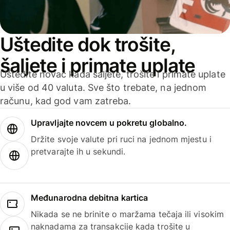
Uštedite dok trošite,
šaljete i primate uplate
Uštedite novac kada šaljete, trošite i primate uplate
u više od 40 valuta. Sve što trebate, na jednom
računu, kad god vam zatreba.
Upravljajte novcem u pokretu globalno.
Držite svoje valute pri ruci na jednom mjestu i
pretvarajte ih u sekundi.
Međunarodna debitna kartica
Nikada se ne brinite o maržama tečaja ili visokim
naknadama za transakcije kada trošite u