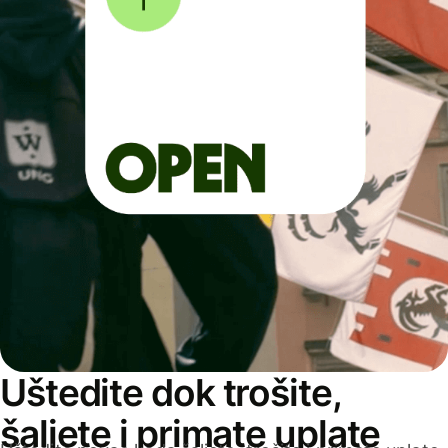
Uštedite dok trošite,
šaljete i primate uplate