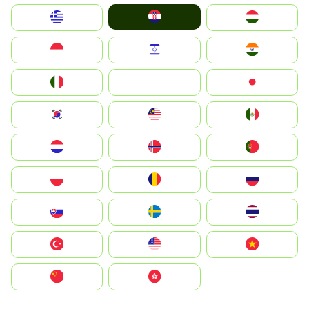
Hrvatska
Greece
Magyarország
Indonesia
Israel
India
Italia
JA
Japan
South Korea
Malay
Mexico
Nederland
Norge
Portugal
Polska
România
Россия
Slovensko
Ruoŧŧa
ไทย
Türkiye
United States
Vietnam
中国
中國香港特別行政區