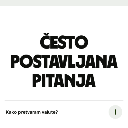
Često
postavljana
pitanja
Kako pretvaram valute?