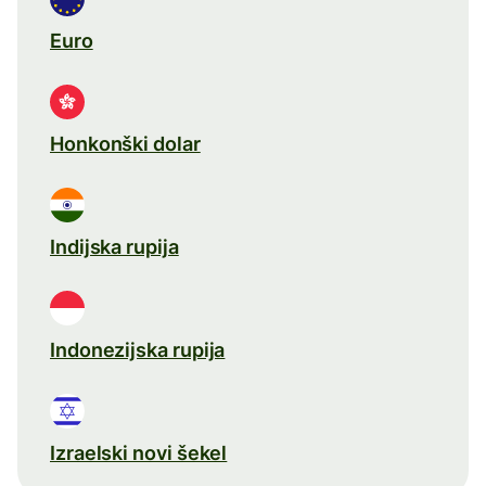
Euro
Honkonški dolar
Indijska rupija
Indonezijska rupija
Izraelski novi šekel