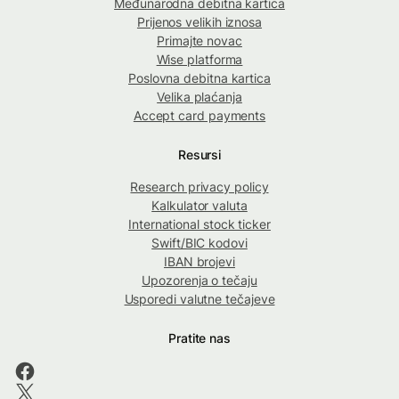
Međunarodna debitna kartica
Prijenos velikih iznosa
Primajte novac
Wise platforma
Poslovna debitna kartica
Velika plaćanja
Accept card payments
Resursi
Research privacy policy
Kalkulator valuta
International stock ticker
Swift/BIC kodovi
IBAN brojevi
Upozorenja o tečaju
Usporedi valutne tečajeve
Pratite nas