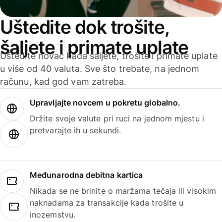
Uštedite dok trošite,
šaljete i primate uplate
Uštedite novac kada šaljete, trošite i primate uplate
u više od 40 valuta. Sve što trebate, na jednom
računu, kad god vam zatreba.
Upravljajte novcem u pokretu globalno.
Držite svoje valute pri ruci na jednom mjestu i
pretvarajte ih u sekundi.
Međunarodna debitna kartica
Nikada se ne brinite o maržama tečaja ili visokim
naknadama za transakcije kada trošite u
inozemstvu.