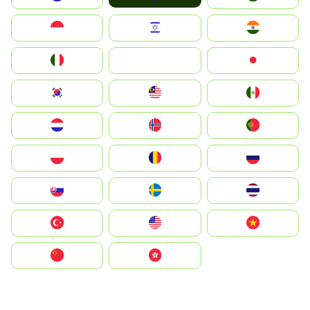
Indonesia
Israel
India
Italia
JA
Japan
South Korea
Malay
Mexico
Nederland
Norge
Portugal
Polska
România
Россия
Slovensko
Ruoŧŧa
ไทย
Türkiye
United States
Vietnam
中国
中國香港特別行政區