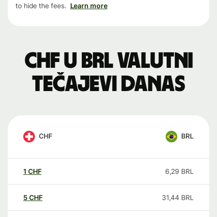
to hide the fees.
Learn more
CHF u BRL valutni
tečajevi danas
CHF
BRL
1
CHF
6,29
BRL
5
CHF
31,44
BRL