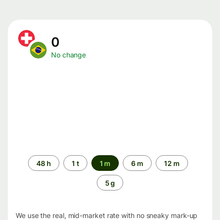
0
No change
Time
48 h
1 t
1 m
6 m
12 m
period
5 g
We use the real, mid-market rate with no sneaky mark-up