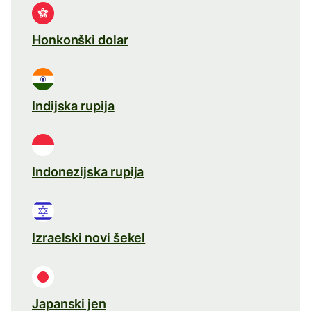
Honkonški dolar
Indijska rupija
Indonezijska rupija
Izraelski novi šekel
Japanski jen