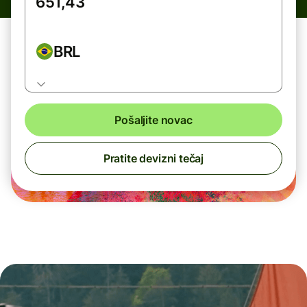
BRL
Pošaljite novac
Pratite devizni tečaj