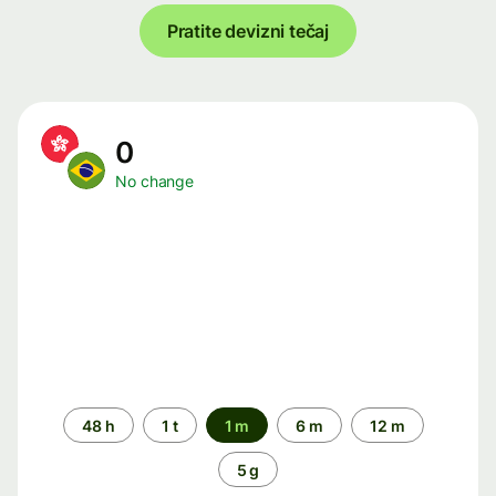
Pratite devizni tečaj
0
No change
Time
48 h
1 t
1 m
6 m
12 m
period
5 g