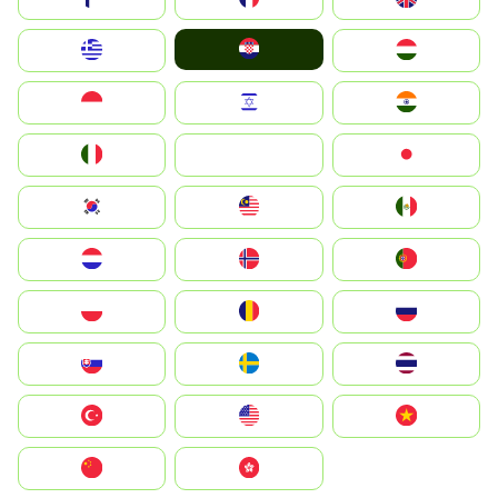
Hrvatska
Greece
Magyarország
Indonesia
Israel
India
Italia
JA
Japan
South Korea
Malay
Mexico
Nederland
Norge
Portugal
Polska
România
Россия
Slovensko
Ruoŧŧa
ไทย
Türkiye
United States
Vietnam
中国
中國香港特別行政區