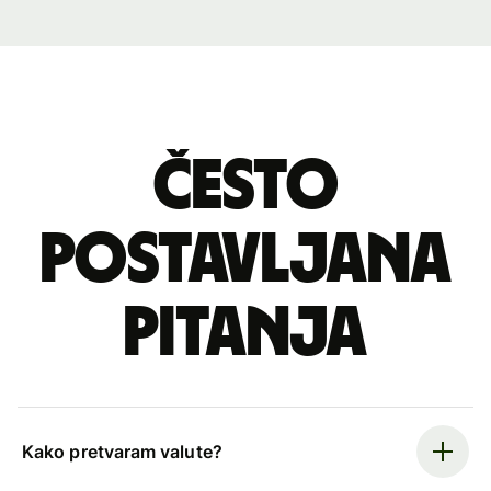
Često
postavljana
pitanja
Kako pretvaram valute?