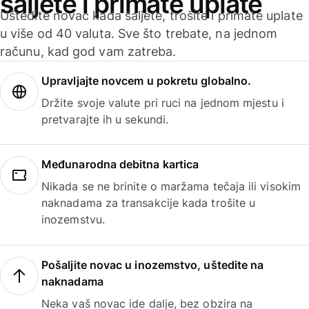
šaljete i primate uplate
Uštedite novac kada šaljete, trošite i primate uplate
u više od 40 valuta. Sve što trebate, na jednom
računu, kad god vam zatreba.
Upravljajte novcem u pokretu globalno.
Držite svoje valute pri ruci na jednom mjestu i
pretvarajte ih u sekundi.
Međunarodna debitna kartica
Nikada se ne brinite o maržama tečaja ili visokim
naknadama za transakcije kada trošite u
inozemstvu.
Pošaljite novac u inozemstvo, uštedite na
naknadama
Neka vaš novac ide dalje, bez obzira na