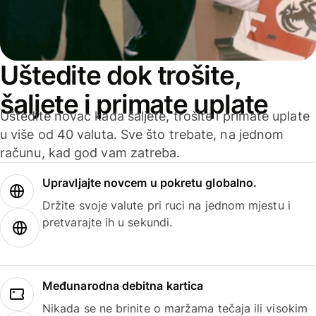
Uštedite dok trošite,
šaljete i primate uplate
Uštedite novac kada šaljete, trošite i primate uplate
u više od 40 valuta. Sve što trebate, na jednom
računu, kad god vam zatreba.
Upravljajte novcem u pokretu globalno.
Držite svoje valute pri ruci na jednom mjestu i
pretvarajte ih u sekundi.
Međunarodna debitna kartica
Nikada se ne brinite o maržama tečaja ili visokim