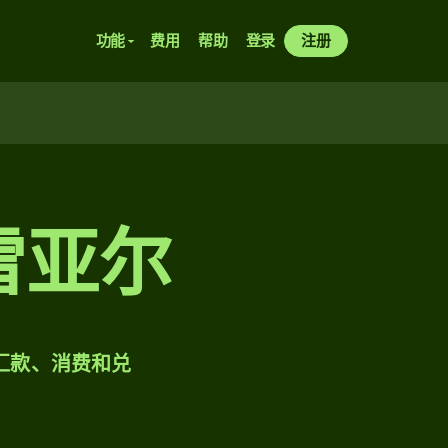
功能
费用
帮助
登录
注册
雷亚尔
样汇款、消费和兑