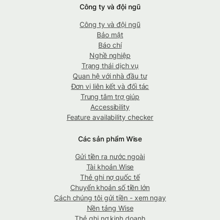
Công ty và đội ngũ
Công ty và đội ngũ
Bảo mật
Báo chí
Nghề nghiệp
Trạng thái dịch vụ
Quan hệ với nhà đầu tư
Đơn vị liên kết và đối tác
Trung tâm trợ giúp
Accessibility
Feature availability checker
Các sản phẩm Wise
Gửi tiền ra nước ngoài
Tài khoản Wise
Thẻ ghi nợ quốc tế
Chuyển khoản số tiền lớn
Cách chúng tôi gửi tiền - xem ngay
Nền tảng Wise
Thẻ ghi nợ kinh doanh