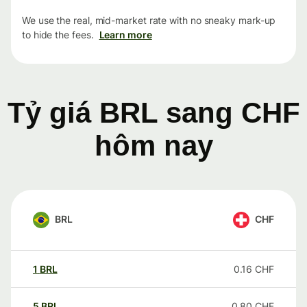
We use the real, mid-market rate with no sneaky mark-up
to hide the fees.
Learn more
Tỷ giá BRL sang CHF
hôm nay
BRL
CHF
1
BRL
0.16
CHF
5
BRL
0.80
CHF