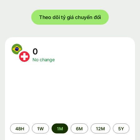
Theo dõi tỷ giá chuyển đổi
0
No change
Time
48H
1W
1M
6M
12M
5Y
period