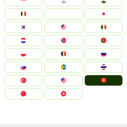
Indonesia
Israel
India
Italia
JA
Japan
South Korea
Malay
Mexico
Nederland
Norge
Portugal
Polska
România
Россия
Slovensko
Ruoŧŧa
ไทย
Vietnam
Türkiye
United States
中国
中國香港特別行政區