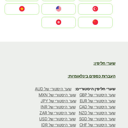
Türkiye
United States
Vietnam
中国
中國香港特別行政區
שערי חליפין:
העברות כספים בינלאומיות:
שערי חליפין היסטוריים:
שער היסטורי של AUD
שער היסטורי של GBP
שער היסטורי של MXN
שער היסטורי של EUR
שער היסטורי של JPY
שער היסטורי של CAD
שער היסטורי של INR
שער היסטורי של NZD
שער היסטורי של ZAR
שער היסטורי של SGD
שער היסטורי של USD
שער היסטורי של CHF
שער היסטורי של IDR