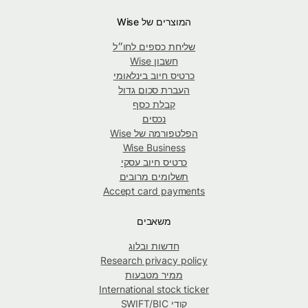
המוצרים של Wise
שליחת כספים לחו״ל
חשבון Wise
כרטיס חיוב בינלאומי
העברת סכום גדול
קבלת כסף
נכסים
הפלטפורמה של Wise
Wise Business
כרטיס חיוב עסקי
תשלומים מרובים
Accept card payments
משאבים
חדשות ובלוג
Research privacy policy
ממיר מטבעות
International stock ticker
קודי SWIFT/BIC