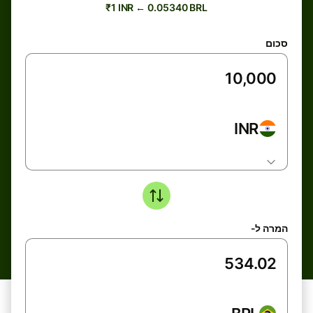
₹1 INR ← 0.05340 BRL
סכום
INR
המרה ל-