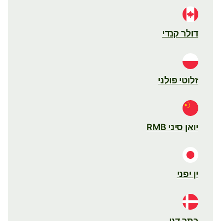
דולר קנדי
זלוטי פולני
יואן סיני RMB
ין יפני
כתר דני