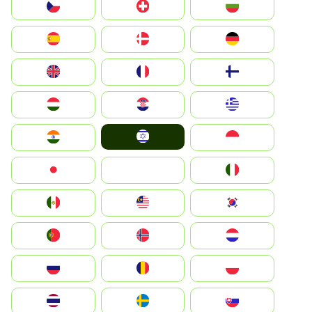
България
Switzerland
Czechia
Deutschland
Denmark
España
Suomi
France
United Kingdom
Greece
Hrvatska
Magyarország
Israel
Indonesia
India
Italia
JA
Japan
South Korea
Malay
Mexico
Nederland
Norge
Portugal
Polska
România
Россия
Slovensko
Ruoŧŧa
ไทย