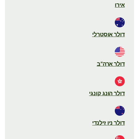
אירו
דולר אוסטרלי
דולר ארה"ב
דולר הונג קונגי
דולר ניו זילנדי