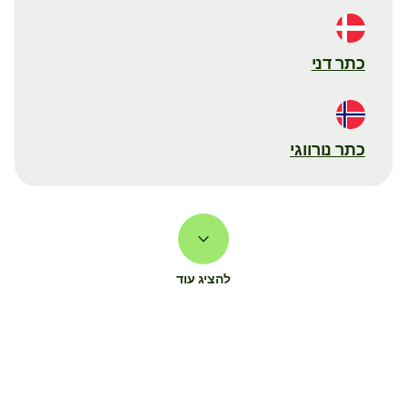
כתר דני
כתר נורווגי
להציג עוד