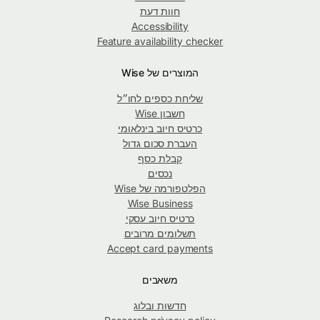
חוות דעת
Accessibility
Feature availability checker
המוצרים של Wise
שליחת כספים לחו״ל
חשבון Wise
כרטיס חיוב בינלאומי
העברת סכום גדול
קבלת כסף
נכסים
הפלטפורמה של Wise
Wise Business
כרטיס חיוב עסקי
תשלומים מרובים
Accept card payments
משאבים
חדשות ובלוג