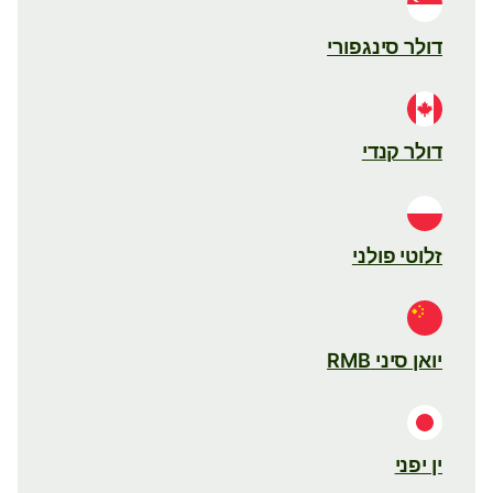
דולר סינגפורי
דולר קנדי
זלוטי פולני
יואן סיני RMB
ין יפני