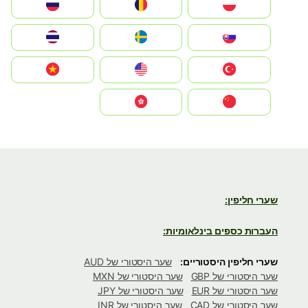
Polska
România
Россия
Slovensko
Ruoŧŧa
ไทย
Türkiye
United States
Vietnam
中国
中國香港特別行政區
שערי חליפין:
העברות כספים בינלאומיות:
שערי חליפין היסטוריים:
שער היסטורי של AUD
שער היסטורי של GBP
שער היסטורי של MXN
שער היסטורי של EUR
שער היסטורי של JPY
שער היסטורי של CAD
שער היסטורי של INR