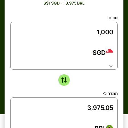
S$1 SGD ← 3.975 BRL
סכום
SGD
המרה ל-