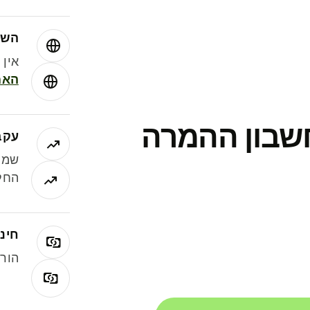
השו
אין עמ
האמ
חשבון ההמרה
עקב
שמר
החלי
חינם
הורי