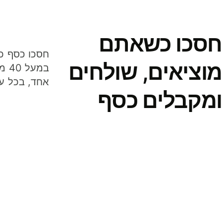
חסכו כשאתם
מוציאים, שולחים
במע
אחד, בכל ע
ומקבלים כסף