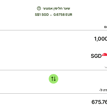
שער חליפין אמצעי
S$1 SGD ← 0.6758 EUR
ם
SGD
ה ל-