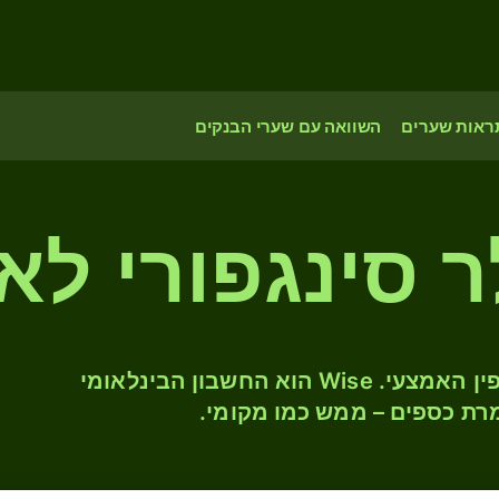
ראות שערים
השוואה עם שערי הבנקים
ר סינגפורי לאי
המירו SGD ל- EUR לפי שער החליפין האמצעי. Wise הוא החשבון הבינלאומי
רת כספים – ממש כמו מקומי.