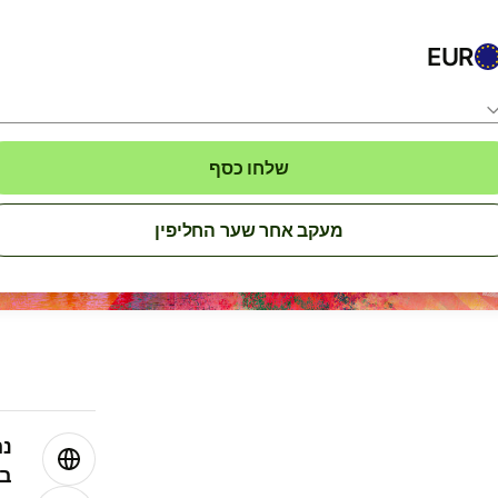
EUR
שלחו כסף
מעקב אחר שער החליפין
נה
בע