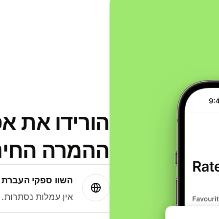
הורידו את א
ההמרה החינמית
השוו ספקי העברת 
אין עמלות נסתרות. עם Wise תמיד תק