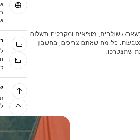
שמ
במ
שנ
חסכו כסף כשאתo שולחים, מוציאים ומקבלים תשלום
כר
ל 40 מטבעות. כל מה שאתם צריכים, בחשבון
ת שתצטרכו.
לע
חל
כש
של
תנ
לא