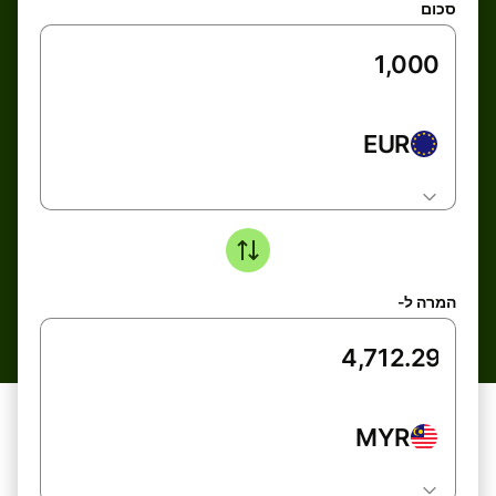
סכום
EUR
המרה ל-
MYR