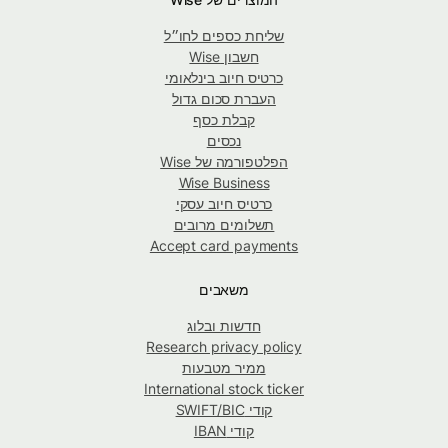
שליחת כספים לחו״ל
חשבון Wise
כרטיס חיוב בינלאומי
העברת סכום גדול
קבלת כסף
נכסים
הפלטפורמה של Wise
Wise Business
כרטיס חיוב עסקי
תשלומים מרובים
Accept card payments
משאבים
חדשות ובלוג
Research privacy policy
ממיר מטבעות
International stock ticker
קודי SWIFT/BIC
קודי IBAN