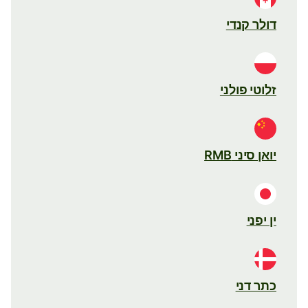
דולר קנדי
זלוטי פולני
יואן סיני RMB
ין יפני
כתר דני