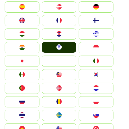
Deutschland
Denmark
España
Suomi
France
United Kingdom
Greece
Hrvatska
Magyarország
Israel
Indonesia
India
Italia
JA
Japan
South Korea
Malay
Mexico
Nederland
Norge
Portugal
Polska
România
Россия
Slovensko
Ruoŧŧa
ไทย
Türkiye
United States
Vietnam