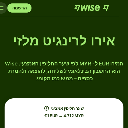
הרשמה
אירו לרינגיט מלזי
המירו EUR ל- MYR לפי שער החליפין האמצעי. Wise
הוא החשבון הבינלאומי לשליחה, להוצאה ולהמרת
כספים – ממש כמו מקומי.
שער חליפין אמצעי
€1 EUR ← 4.712 MYR