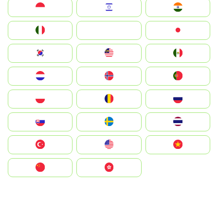
Indonesia
Israel
India
Italia
JA
Japan
South Korea
Malay
Mexico
Nederland
Norge
Portugal
Polska
România
Россия
Slovensko
Ruoŧŧa
ไทย
Türkiye
United States
Vietnam
中国
中國香港特別行政區