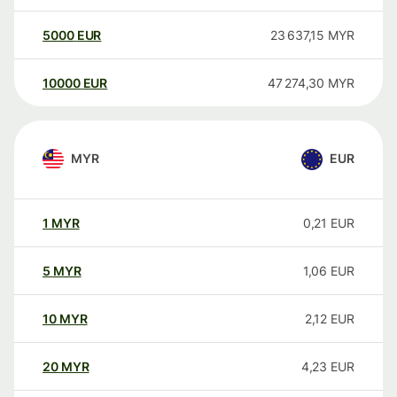
5000
EUR
23 637,15
MYR
10000
EUR
47 274,30
MYR
MYR
EUR
1
MYR
0,21
EUR
5
MYR
1,06
EUR
10
MYR
2,12
EUR
20
MYR
4,23
EUR