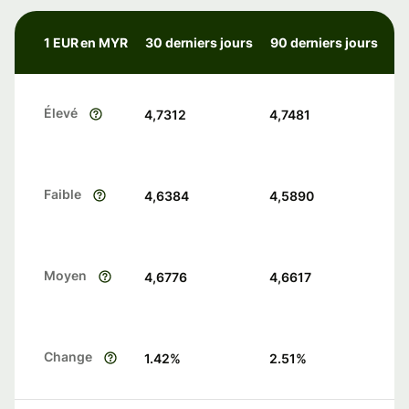
1 EUR en MYR
30 derniers jours
90 derniers jours
Élevé
4,7312
4,7481
Faible
4,6384
4,5890
Moyen
4,6776
4,6617
Change
1.42
%
2.51
%