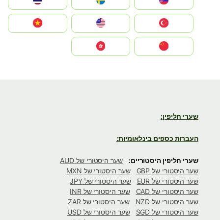
Slovensko
Ruoŧŧa
ไทย
Türkiye
United States
Vietnam
中国
中國香港特別行政區
שערי חליפין:
העברות כספים בינלאומיות:
שערי חליפין היסטוריים:
שער היסטורי של AUD
שער היסטורי של GBP
שער היסטורי של MXN
שער היסטורי של EUR
שער היסטורי של JPY
שער היסטורי של CAD
שער היסטורי של INR
שער היסטורי של NZD
שער היסטורי של ZAR
שער היסטורי של SGD
שער היסטורי של USD