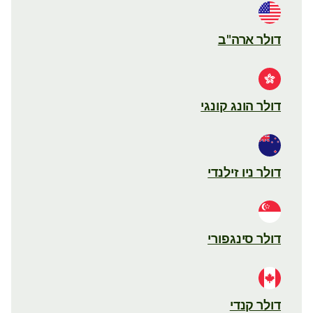
דולר ארה"ב
דולר הונג קונגי
דולר ניו זילנדי
דולר סינגפורי
דולר קנדי