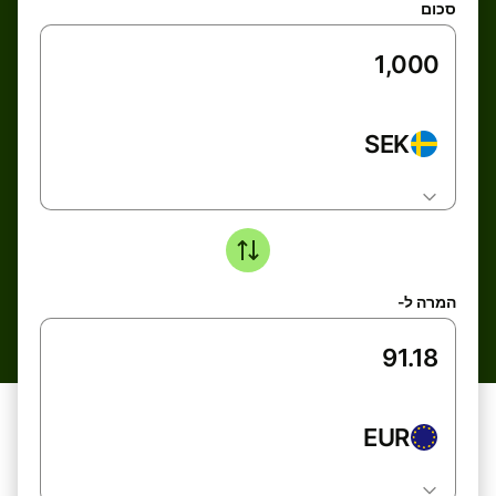
סכום
SEK
המרה ל-
EUR