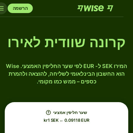
הרשמה
קרונה שוודית לאירו
המירו SEK ל- EUR לפי שער החליפין האמצעי. Wise
הוא החשבון הבינלאומי לשליחה, להוצאה ולהמרת
כספים – ממש כמו מקומי.
שער חליפין אמצעי
kr1 SEK ← 0.09118 EUR