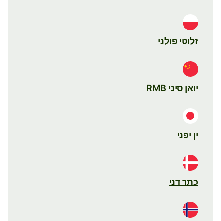
זלוטי פולני
יואן סיני RMB
ין יפני
כתר דני