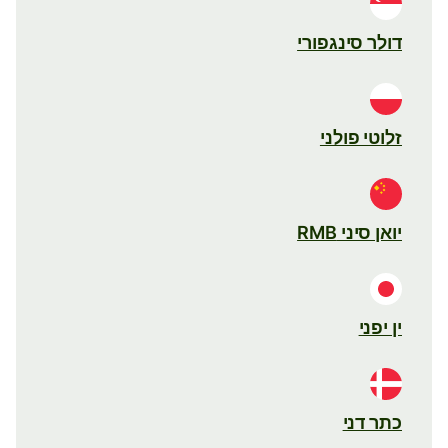
דולר סינגפורי
זלוטי פולני
יואן סיני RMB
ין יפני
כתר דני