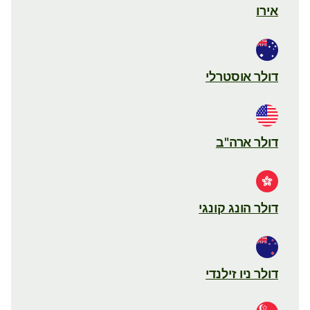
אירו
דולר אוסטרלי
דולר ארה"ב
דולר הונג קונגי
דולר ניו זילנדי