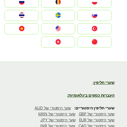
Polska
România
Россия
Slovensko
Ruoŧŧa
ไทย
Türkiye
United States
Vietnam
中国
中國香港特別行政區
שערי חליפין:
העברות כספים בינלאומיות:
שערי חליפין היסטוריים:
שער היסטורי של AUD
שער היסטורי של GBP
שער היסטורי של MXN
שער היסטורי של EUR
שער היסטורי של JPY
שער היסטורי של CAD
שער היסטורי של INR