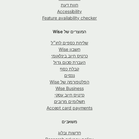
חוות דעת
Accessibility
Feature availability checker
המוצרים של Wise
שליחת כספים לחו״ל
חשבון Wise
כרטיס חיוב בינלאומי
העברת סכום גדול
קבלת כסף
נכסים
הפלטפורמה של Wise
Wise Business
כרטיס חיוב עסקי
תשלומים מרובים
Accept card payments
משאבים
חדשות ובלוג