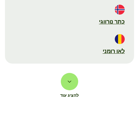
כתר נורווגי
לאו רומני
להציג עוד