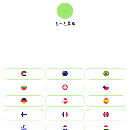
もっと見る
الإمارات العربية المتحدة
Australia
Brazil
България
Switzerland
Czechia
Deutschland
Denmark
España
Suomi
France
United Kingdom
Greece
Hrvatska
Magyarország