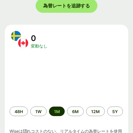
為替レートを追跡する
0
変動なし
期
48H
1W
1M
6M
12M
5Y
間
Wiseは隠れコストのない、リアルタイムの為替レートを使用