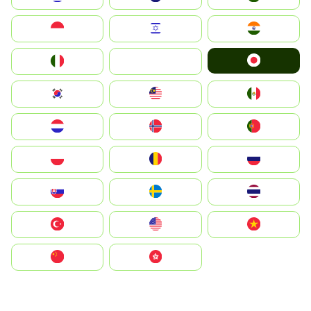
Indonesia
Israel
India
Japan
Italia
JA
South Korea
Malay
Mexico
Nederland
Norge
Portugal
Polska
România
Россия
Slovensko
Ruoŧŧa
ไทย
Türkiye
United States
Vietnam
中国
中國香港特別行政區