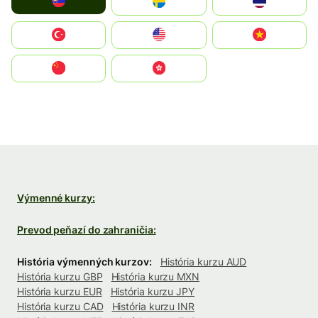
Slovensko
Ruoŧŧa
ไทย
Türkiye
United States
Vietnam
中国
中國香港特別行政區
Výmenné kurzy:
Prevod peňazí do zahraničia:
História výmenných kurzov:
História kurzu AUD
História kurzu GBP
História kurzu MXN
História kurzu EUR
História kurzu JPY
História kurzu CAD
História kurzu INR