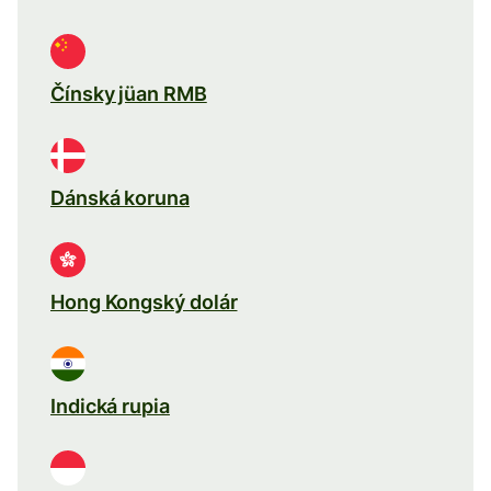
Čínsky jüan RMB
Dánská koruna
Hong Kongský dolár
Indická rupia