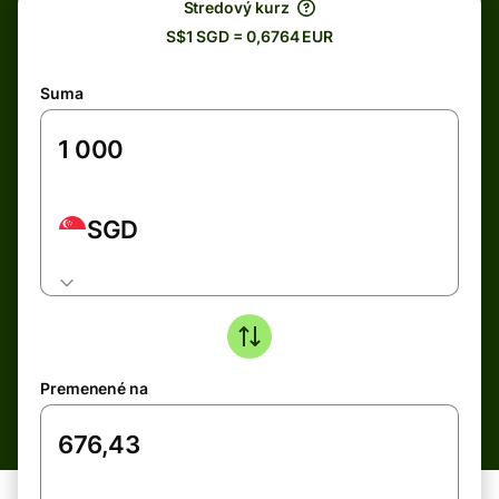
Stredový kurz
S$1 SGD = 0,6764 EUR
Suma
SGD
Premenené na