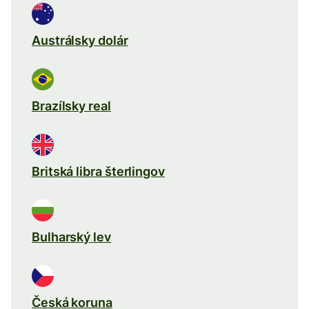
Austrálsky dolár
Brazílsky real
Britská libra šterlingov
Bulharský lev
Česká koruna