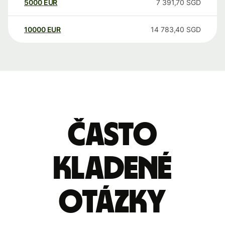
5000
EUR
7 391,70
SGD
10000
EUR
14 783,40
SGD
Často
kladené
otázky