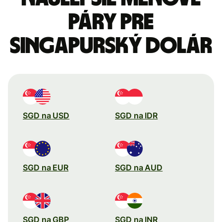
páry pre
Singapurský dolár
SGD na USD
SGD na IDR
SGD na EUR
SGD na AUD
SGD na GBP
SGD na INR