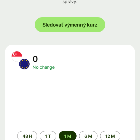
správy.
Sledovať výmenný kurz
0
No change
Time
48 H
1 T
1 M
6 M
12 M
period