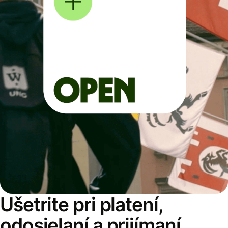
Ušetrite pri platení,
odosielaní a prijímaní