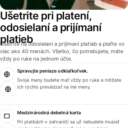
Ušetrite pri platení,
odosielaní a prijímaní
platieb
Ušetrite na odosielaní a prijímaní platieb a plaťte vo
viac ako 40 menách. Všetko, čo potrebujete, máte
vždy po ruke na jednom účte.
Spravujte peniaze odkiaľkoľvek.
Svoje meny budete mať vždy po ruke a môžete
ich rýchlo prevádzať na iné meny.
Medzinárodná debetná karta
Pri platbách v zahraničí sa už nebudete musieť