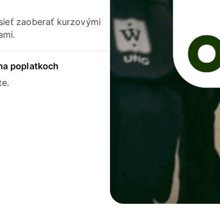
usieť zaoberať kurzovými
ami.
 na poplatkoch
te.