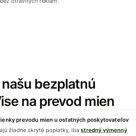
bez otravných reklám.
i našu bezplatnú
Wise na prevod mien
ienky prevodu mien u ostatných poskytovateľov
ajú žiadne skryté poplatky, iba
stredný výmenný