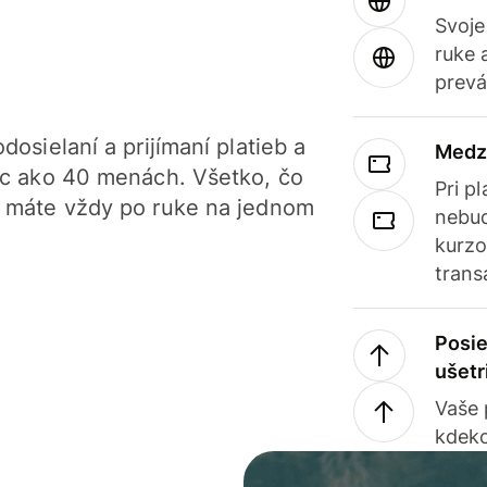
Svoje
ruke 
prevá
dosielaní a prijímaní platieb a
Medz
iac ako 40 menách. Všetko, čo
Pri p
, máte vždy po ruke na jednom
nebud
kurzo
trans
Posie
ušetr
Vaše
kdeko