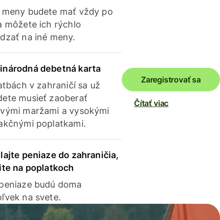
 meny budete mať vždy po
a môžete ich rýchlo
dzať na iné meny.
inárodná debetná karta
Zaregistrovať sa
latbách v zahraničí sa už
ete musieť zaoberať
Čítať viac
vými maržami a vysokými
akčnými poplatkami.
lajte peniaze do zahraničia,
ite na poplatkoch
 peniaze budú doma
ľvek na svete.