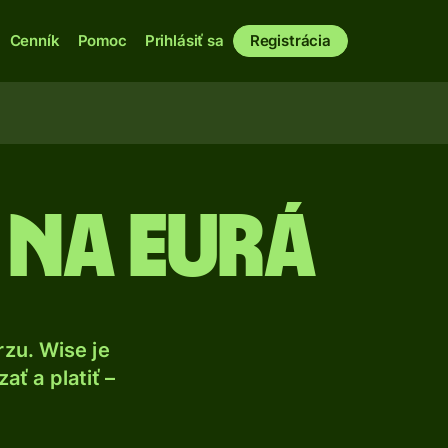
Cenník
Pomoc
Prihlásiť sa
Registrácia
 na eurá
zu. Wise je
ť a platiť –