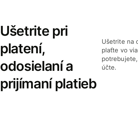
Ušetrite pri
Ušetrite na o
platení,
plaťte vo v
potrebujete
odosielaní a
účte.
prijímaní platieb