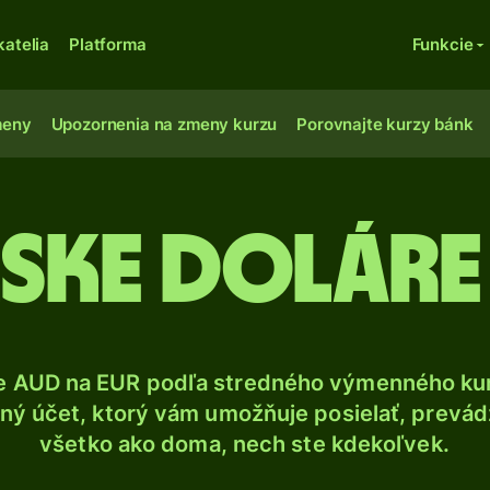
katelia
Platforma
Funkcie
meny
Upozornenia na zmeny kurzu
Porovnajte kurzy bánk
ske doláre
e AUD na EUR podľa stredného výmenného kur
ý účet, ktorý vám umožňuje posielať, prevádza
všetko ako doma, nech ste kdekoľvek.