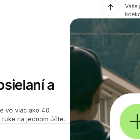
Vaše
kdeko
osielaní a
ťte vo viac ako 40
 ruke na jednom účte.