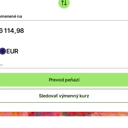
emenené na
EUR
Prevod peňazí
Sledovať výmenný kurz