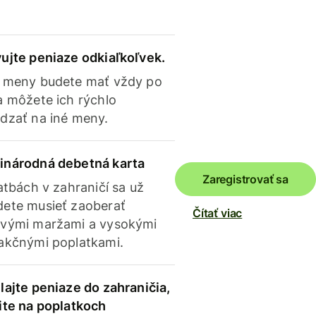
ujte peniaze odkiaľkoľvek.
 meny budete mať vždy po
a môžete ich rýchlo
dzať na iné meny.
inárodná debetná karta
Zaregistrovať sa
latbách v zahraničí sa už
ete musieť zaoberať
Čítať viac
vými maržami a vysokými
akčnými poplatkami.
lajte peniaze do zahraničia,
ite na poplatkoch