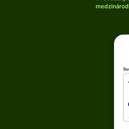
medzinárodn
Su