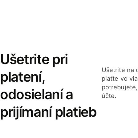
Ušetrite pri
Ušetrite na o
platení,
plaťte vo v
potrebujete
odosielaní a
účte.
prijímaní platieb