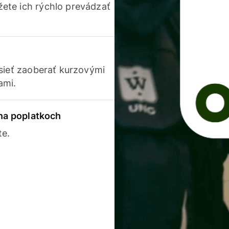
ete ich rýchlo prevádzať
usieť zaoberať kurzovými
ami.
 na poplatkoch
te.