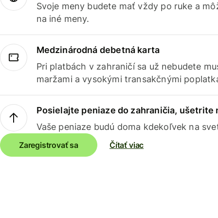
Svoje meny budete mať vždy po ruke a môž
na iné meny.
Medzinárodná debetná karta
Pri platbách v zahraničí sa už nebudete m
maržami a vysokými transakčnými poplatk
Posielajte peniaze do zahraničia, ušetrite
Vaše peniaze budú doma kdekoľvek na sve
Zaregistrovať sa
Čítať viac