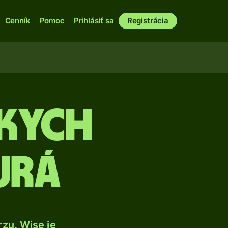
Cenník
Pomoc
Prihlásiť sa
Registrácia
skych
urá
zu. Wise je