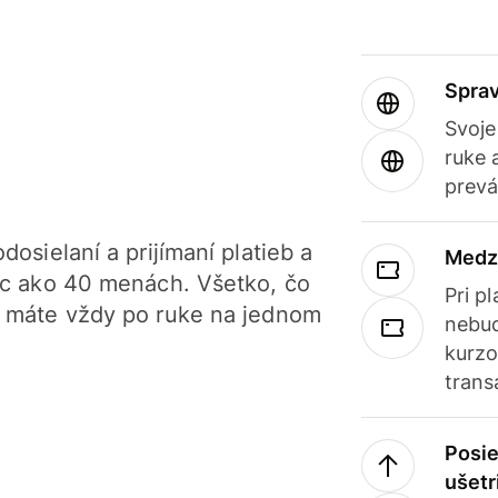
Sprav
Svoje
ruke 
prevá
dosielaní a prijímaní platieb a
Medz
iac ako 40 menách. Všetko, čo
Pri p
, máte vždy po ruke na jednom
nebud
kurzo
trans
Posie
ušetr