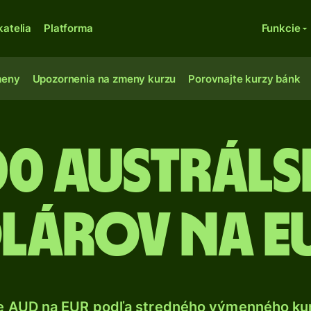
katelia
Platforma
Funkcie
meny
Upozornenia na zmeny kurzu
Porovnajte kurzy bánk
00 Austrál
lárov na e
e AUD na EUR podľa stredného výmenného kur