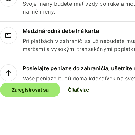
Svoje meny budete mať vždy po ruke a môž
na iné meny.
Medzinárodná debetná karta
Pri platbách v zahraničí sa už nebudete m
maržami a vysokými transakčnými poplatk
Posielajte peniaze do zahraničia, ušetrite
Vaše peniaze budú doma kdekoľvek na sve
Zaregistrovať sa
Čítať viac