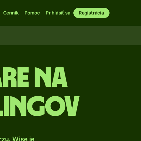
Cenník
Pomoc
Prihlásiť sa
Registrácia
re na
rlingov
zu. Wise je