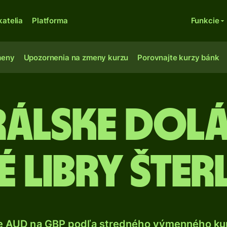
katelia
Platforma
Funkcie
meny
Upozornenia na zmeny kurzu
Porovnajte kurzy bánk
rálske dolá
é libry šte
e AUD na GBP podľa stredného výmenného kur