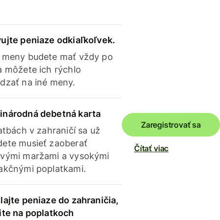
ujte peniaze odkiaľkoľvek.
 meny budete mať vždy po
a môžete ich rýchlo
dzať na iné meny.
inárodná debetná karta
Zaregistrovať sa
latbách v zahraničí sa už
ete musieť zaoberať
Čítať viac
vými maržami a vysokými
akčnými poplatkami.
lajte peniaze do zahraničia,
ite na poplatkoch