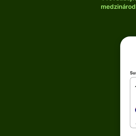
medzinárodn
Su