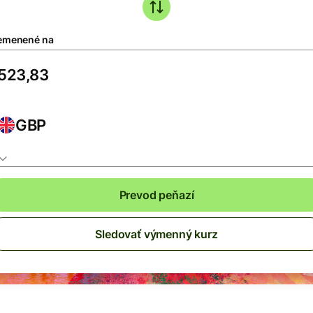
emenené na
GBP
Prevod peňazí
Sledovať výmenný kurz