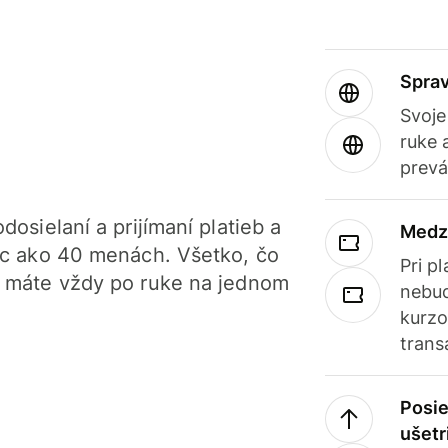
Sprav
Svoje
ruke 
prevá
dosielaní a prijímaní platieb a
Medz
iac ako 40 menách. Všetko, čo
Pri p
, máte vždy po ruke na jednom
nebud
kurzo
trans
Posie
ušetr