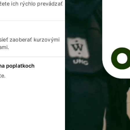
ete ich rýchlo prevádzať
usieť zaoberať kurzovými
ami.
 na poplatkoch
te.