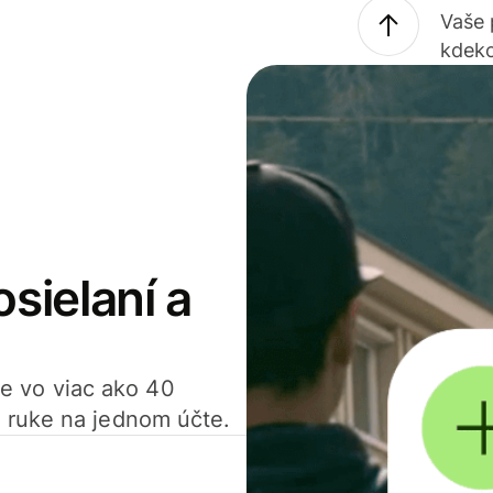
Vaše
kdeko
osielaní a
ťte vo viac ako 40
 ruke na jednom účte.