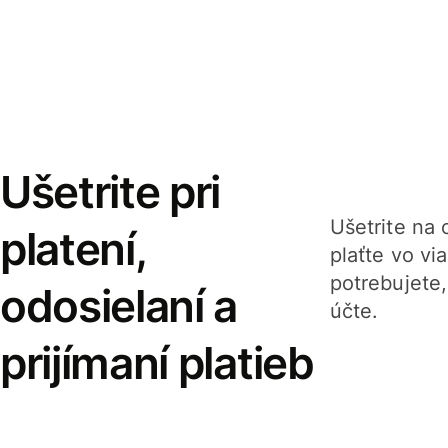
Ušetrite pri
Ušetrite na o
platení,
plaťte vo v
potrebujete
odosielaní a
účte.
prijímaní platieb