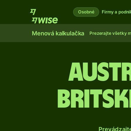
Osobné
Firmy a podni
Menová kalkulačka
Prezerajte všetky 
Aust
britsk
Prevádzajt