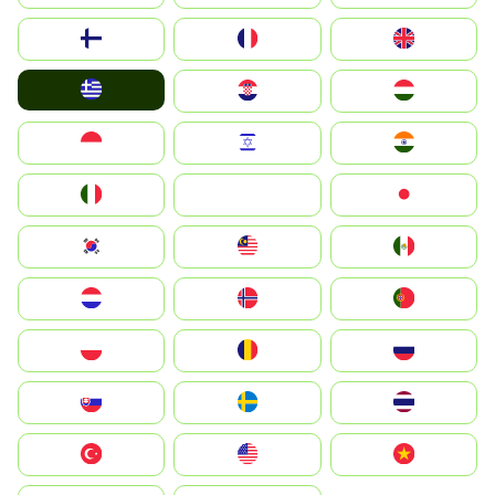
Suomi
France
United Kingdom
Greece
Hrvatska
Magyarország
Indonesia
Israel
India
Italia
JA
Japan
South Korea
Malay
Mexico
Nederland
Norge
Portugal
Polska
România
Россия
Slovensko
Ruoŧŧa
ไทย
Türkiye
United States
Vietnam