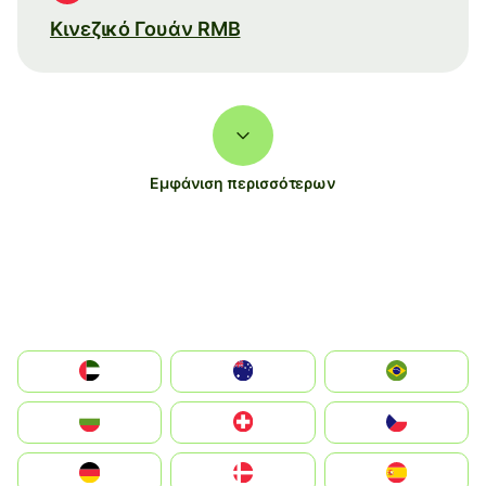
Κινεζικό Γουάν RMB
Εμφάνιση περισσότερων
الإمارات العربية المتحدة
Australia
Brazil
България
Switzerland
Czechia
Deutschland
Denmark
España