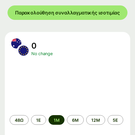
Παρακολούθηση συναλλαγματικής ισοτιμίας
0
No change
Time
48Ω
1Ε
1M
6M
12M
5Ε
period