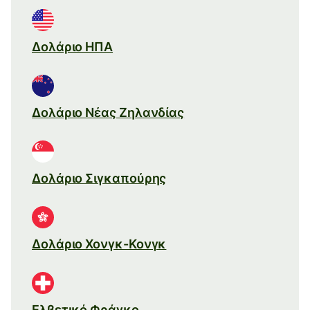
Δολάριο ΗΠΑ
Δολάριο Νέας Ζηλανδίας
Δολάριο Σιγκαπούρης
Δολάριο Χονγκ-Κονγκ
Ελβετικό Φράγκο