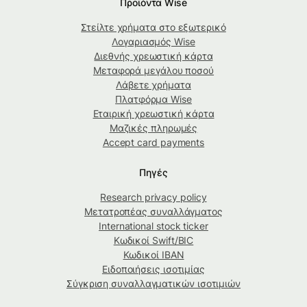
Προϊόντα Wise
Στείλτε χρήματα στο εξωτερικό
Λογαριασμός Wise
Διεθνής χρεωστική κάρτα
Μεταφορά μεγάλου ποσού
Λάβετε χρήματα
Πλατφόρμα Wise
Εταιρική χρεωστική κάρτα
Μαζικές πληρωμές
Accept card payments
Πηγές
Research privacy policy
Μετατροπέας συναλλάγματος
International stock ticker
Κωδικοί Swift/BIC
Κωδικοί IBAN
Ειδοποιήσεις ισοτιμίας
Σύγκριση συναλλαγματικών ισοτιμιών