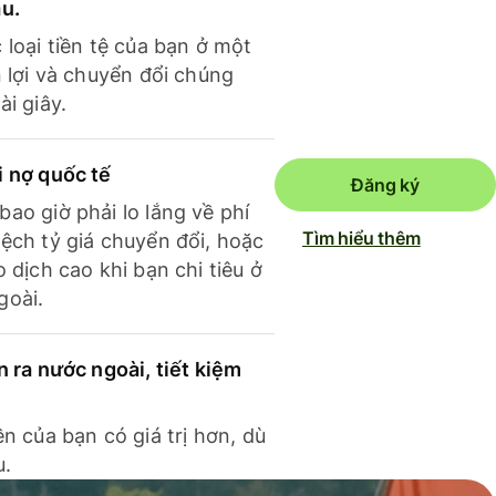
ầu.
 loại tiền tệ của bạn ở một
n lợi và chuyển đổi chúng
ài giây.
i nợ quốc tế
Đăng ký
ao giờ phải lo lắng về phí
Tìm hiểu thêm
ệch tỷ giá chuyển đổi, hoặc
o dịch cao khi bạn chi tiêu ở
goài.
n ra nước ngoài, tiết kiệm
ền của bạn có giá trị hơn, dù
u.