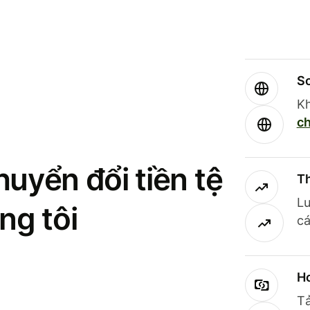
So
Kh
ch
uyển đổi tiền tệ
Th
Lư
ng tôi
cá
Ho
Tả