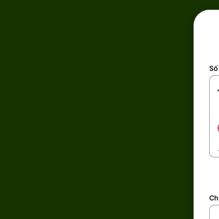
Số 
Ch