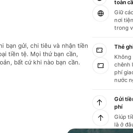
toàn c
Giữ các
nơi tiệ
trong v
hi bạn gửi, chi tiêu và nhận tiền
Thẻ gh
ại tiền tệ. Mọi thứ bạn cần,
Không b
hoản, bất cứ khi nào bạn cần.
chênh l
phí gia
nước n
Gửi tiề
phí
Giúp ti
là ở đâ