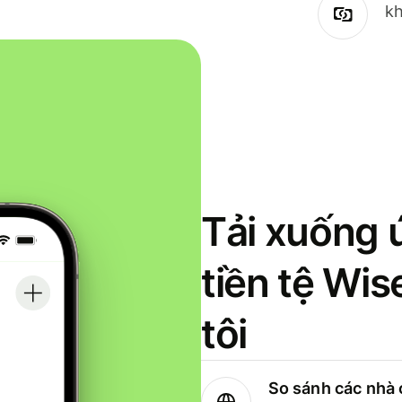
kh
Tải xuống 
tiền tệ Wi
tôi
So sánh các nhà 