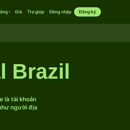
năng
Giá
Trợ giúp
Đăng nhập
Đăng ký
 Brazil
 là tài khoản
 như người địa