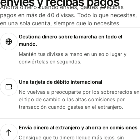
envíes y recibas pagos
Ahorra dinero cuando envíes, gastes y recibas
pagos en más de 40 divisas. Todo lo que necesitas,
en una sola cuenta, siempre que lo necesites.
Gestiona dinero sobre la marcha en todo el
mundo.
Mantén tus divisas a mano en un solo lugar y
conviértelas en segundos.
Una tarjeta de débito internacional
No vuelvas a preocuparte por los sobreprecios en
el tipo de cambio o las altas comisiones por
transacción cuando gastes en el extranjero.
Envía dinero al extranjero y ahorra en comisiones
Consigue que tu dinero llegue más lejos, sin