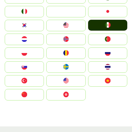
Italia
JA
Japan
Mexico
South Korea
Malay
Nederland
Norge
Portugal
Polska
România
Россия
Slovensko
Ruoŧŧa
ไทย
Türkiye
United States
Vietnam
中国
中國香港特別行政區