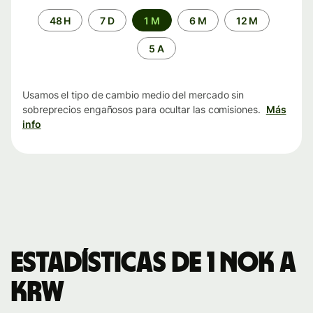
Periodo
48 H
7 D
1 M
6 M
12 M
de
tiempo
5 A
Usamos el tipo de cambio medio del mercado sin
sobreprecios engañosos para ocultar las comisiones.
Más
info
Estadísticas de 1 NOK a
KRW