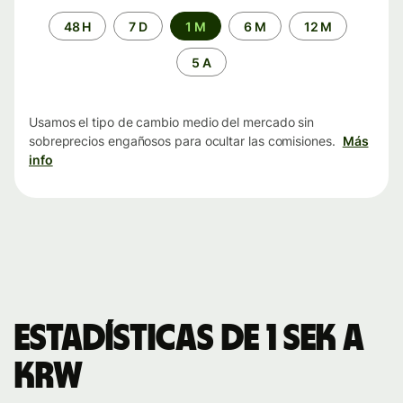
Periodo
48 H
7 D
1 M
6 M
12 M
de
tiempo
5 A
Usamos el tipo de cambio medio del mercado sin
sobreprecios engañosos para ocultar las comisiones.
Más
info
Estadísticas de 1 SEK a
KRW