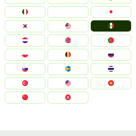
Italia
JA
Japan
Mexico
South Korea
Malay
Nederland
Norge
Portugal
Polska
România
Россия
Slovensko
Ruoŧŧa
ไทย
Türkiye
United States
Vietnam
中国
中國香港特別行政區