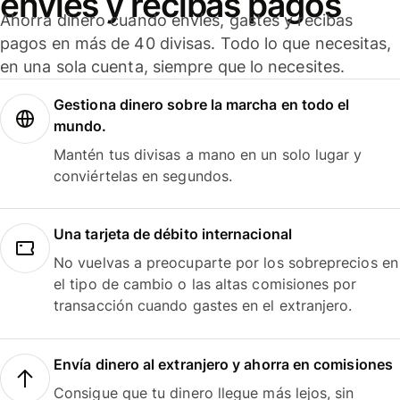
envíes y recibas pagos
Ahorra dinero cuando envíes, gastes y recibas
pagos en más de 40 divisas. Todo lo que necesitas,
en una sola cuenta, siempre que lo necesites.
Gestiona dinero sobre la marcha en todo el
mundo.
Mantén tus divisas a mano en un solo lugar y
conviértelas en segundos.
Una tarjeta de débito internacional
No vuelvas a preocuparte por los sobreprecios en
el tipo de cambio o las altas comisiones por
transacción cuando gastes en el extranjero.
Envía dinero al extranjero y ahorra en comisiones
Consigue que tu dinero llegue más lejos, sin