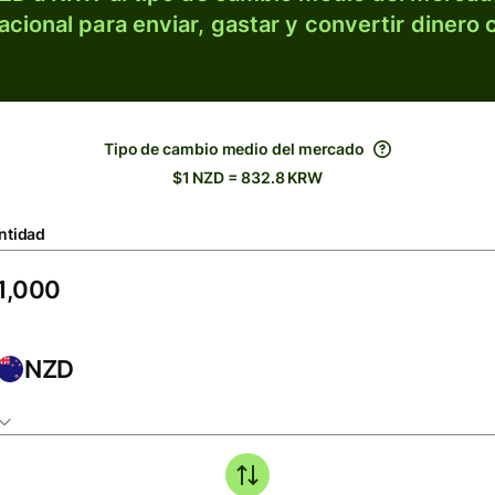
acional para enviar, gastar y convertir dinero 
Tipo de cambio medio del mercado
$1 NZD = 832.8 KRW
ntidad
NZD