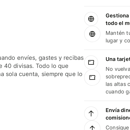
Gestiona 
todo el 
Mantén tu
lugar y c
uando envíes, gastes y recibas
Una tarje
 40 divisas. Todo lo que
No vuelva
na sola cuenta, siempre que lo
sobreprec
las altas
cuando ga
Envía din
comision
Consigue 