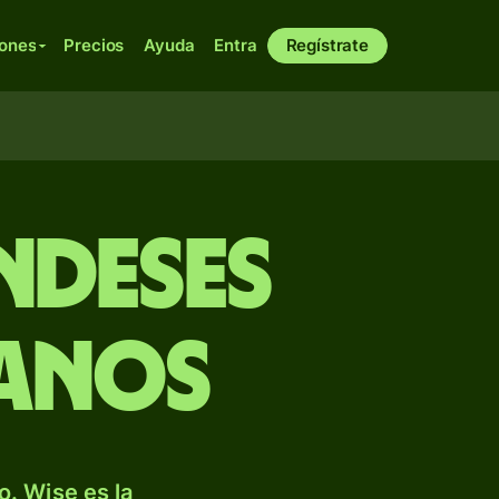
iones
Precios
Ayuda
Entra
Regístrate
ndeses
anos
. Wise es la