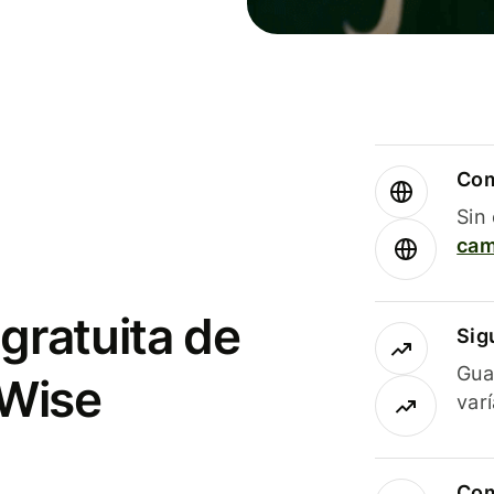
Com
Sin
cam
gratuita de
Sig
Gua
 Wise
var
Com