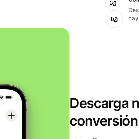
Des
hay
Descarga n
conversión