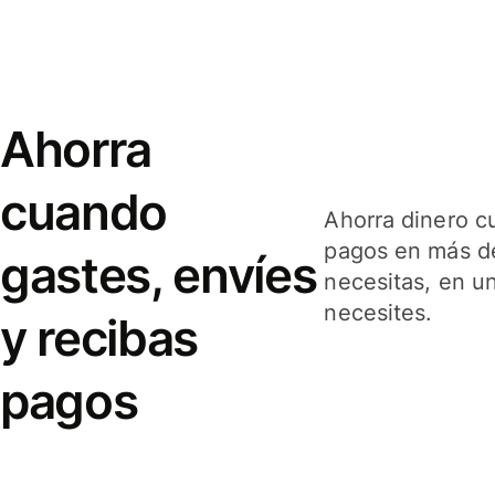
Ahorra
cuando
Ahorra dinero c
pagos en más de
gastes, envíes
necesitas, en u
necesites.
y recibas
pagos