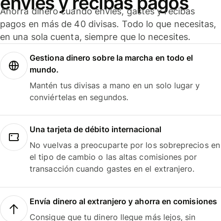
envíes y recibas pagos
Ahorra dinero cuando envíes, gastes y recibas
pagos en más de 40 divisas. Todo lo que necesitas,
en una sola cuenta, siempre que lo necesites.
Gestiona dinero sobre la marcha en todo el
mundo.
Mantén tus divisas a mano en un solo lugar y
conviértelas en segundos.
Una tarjeta de débito internacional
No vuelvas a preocuparte por los sobreprecios en
el tipo de cambio o las altas comisiones por
transacción cuando gastes en el extranjero.
Envía dinero al extranjero y ahorra en comisiones
Consigue que tu dinero llegue más lejos, sin