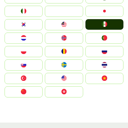
Italia
JA
Japan
Mexico
South Korea
Malay
Nederland
Norge
Portugal
Polska
România
Россия
Slovensko
Ruoŧŧa
ไทย
Türkiye
United States
Vietnam
中国
中國香港特別行政區