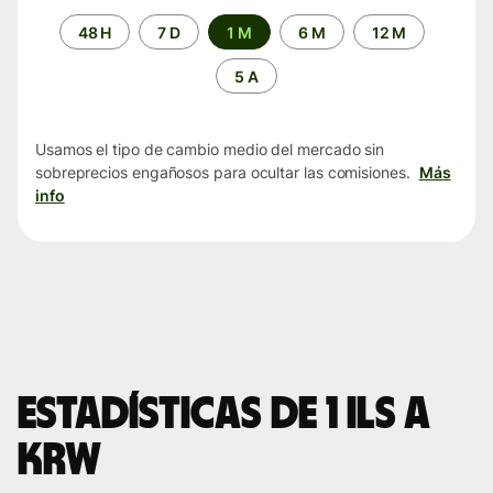
Periodo
48 H
7 D
1 M
6 M
12 M
de
tiempo
5 A
Usamos el tipo de cambio medio del mercado sin
sobreprecios engañosos para ocultar las comisiones.
Más
info
Estadísticas de 1 ILS a
KRW