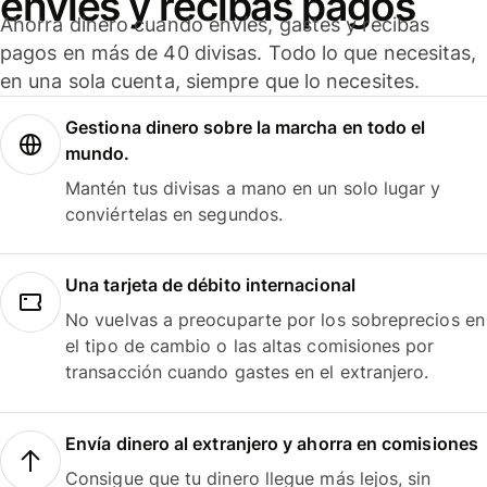
envíes y recibas pagos
Ahorra dinero cuando envíes, gastes y recibas
pagos en más de 40 divisas. Todo lo que necesitas,
en una sola cuenta, siempre que lo necesites.
Gestiona dinero sobre la marcha en todo el
mundo.
Mantén tus divisas a mano en un solo lugar y
conviértelas en segundos.
Una tarjeta de débito internacional
No vuelvas a preocuparte por los sobreprecios en
el tipo de cambio o las altas comisiones por
transacción cuando gastes en el extranjero.
Envía dinero al extranjero y ahorra en comisiones
Consigue que tu dinero llegue más lejos, sin