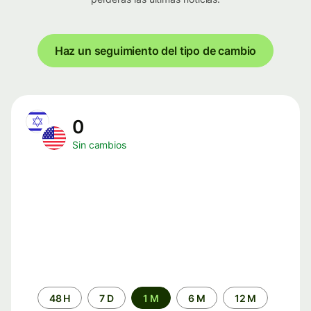
Haz un seguimiento del tipo de cambio
0
Sin cambios
Periodo
48 H
7 D
1 M
6 M
12 M
de