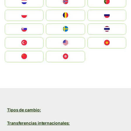
Nederland
Norge
Portugal
Polska
România
Россия
Slovensko
Ruoŧŧa
ไทย
Türkiye
United States
Vietnam
中国
中國香港特別行政區
Tipos de cambio:
Transferencias internacionales: