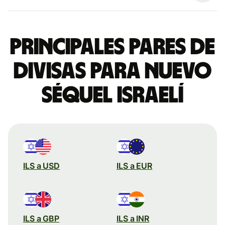
Principales pares de
divisas para nuevo
séquel israelí
ILS a USD
ILS a EUR
ILS a GBP
ILS a INR