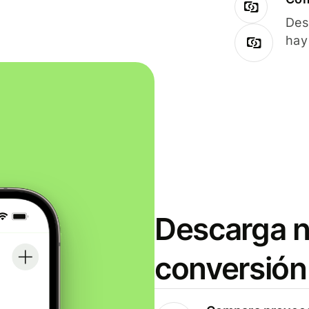
Des
hay
Descarga n
conversión