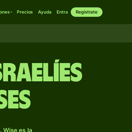
iones
Precios
Ayuda
Entra
Regístrate
raelíes
ses
 Wise es la