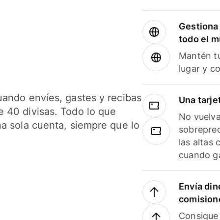
Gestiona 
todo el 
Mantén tu
lugar y c
uando envíes, gastes y recibas
Una tarje
 40 divisas. Todo lo que
No vuelva
na sola cuenta, siempre que lo
sobreprec
las altas
cuando ga
Envía din
comision
Consigue 