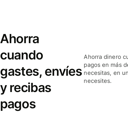
Ahorra
cuando
Ahorra dinero c
pagos en más de
gastes, envíes
necesitas, en u
necesites.
y recibas
pagos