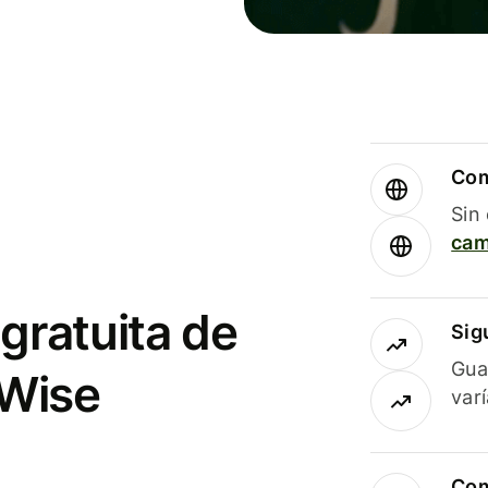
Com
Sin
cam
gratuita de
Sig
Gua
 Wise
var
Com