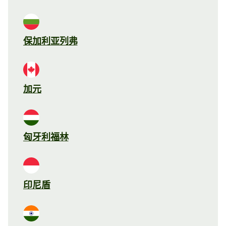
保加利亚列弗
加元
匈牙利福林
印尼盾