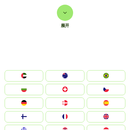
展开
الإمارات العربية المتحدة
Australia
Brazil
България
Switzerland
Czechia
Deutschland
Denmark
España
Suomi
France
United Kingdom