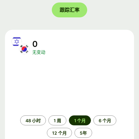
跟踪汇率
0
无变动
时
48 小时
1 周
1 个月
6 个月
间
段
12 个月
5年