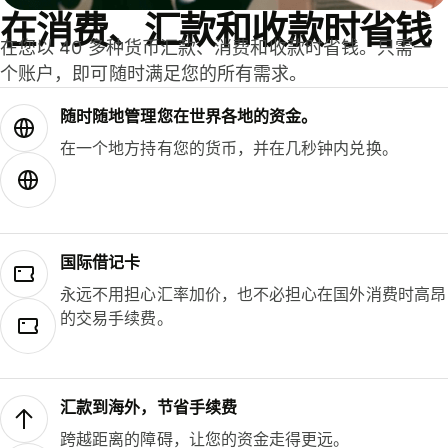
在消费、汇款和收款时省钱
在您以 40 多种货币汇款、消费和收款时省钱。只需一
个账户，即可随时满足您的所有需求。
随时随地管理您在世界各地的资金。
在一个地方持有您的货币，并在几秒钟内兑换。
国际借记卡
永远不用担心汇率加价，也不必担心在国外消费时高昂
的交易手续费。
汇款到海外，节省手续费
跨越距离的障碍，让您的资金走得更远。