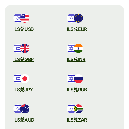
ILS兑USD
ILS兑EUR
ILS兑GBP
ILS兑INR
ILS兑JPY
ILS兑RUB
ILS兑AUD
ILS兑ZAR