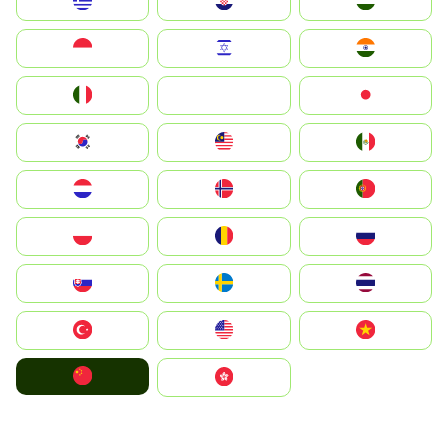
Greece
Hrvatska
Magyarország
Indonesia
Israel
India
Italia
JA
Japan
South Korea
Malay
Mexico
Nederland
Norge
Portugal
Polska
România
Россия
Slovensko
Ruoŧŧa
ไทย
Türkiye
United States
Vietnam
中国
中國香港特別行政區