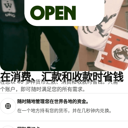
在消费、汇款和收款时省钱
在您以 40 多种货币汇款、消费和收款时省钱。只需一
个账户，即可随时满足您的所有需求。
随时随地管理您在世界各地的资金。
在一个地方持有您的货币，并在几秒钟内兑换。