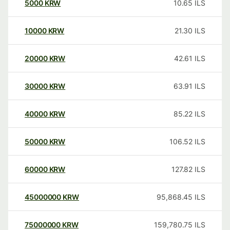
5000
KRW
10.65
ILS
10000
KRW
21.30
ILS
20000
KRW
42.61
ILS
30000
KRW
63.91
ILS
40000
KRW
85.22
ILS
50000
KRW
106.52
ILS
60000
KRW
127.82
ILS
45000000
KRW
95,868.45
ILS
75000000
KRW
159,780.75
ILS