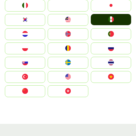
Italia
JA
Japan
Mexico
South Korea
Malay
Nederland
Norge
Portugal
Polska
România
Россия
Slovensko
Ruoŧŧa
ไทย
Türkiye
United States
Vietnam
中国
中國香港特別行政區