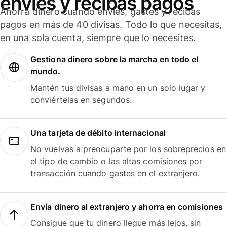
envíes y recibas pagos
Ahorra dinero cuando envíes, gastes y recibas
pagos en más de 40 divisas. Todo lo que necesitas,
en una sola cuenta, siempre que lo necesites.
Gestiona dinero sobre la marcha en todo el
mundo.
Mantén tus divisas a mano en un solo lugar y
conviértelas en segundos.
Una tarjeta de débito internacional
No vuelvas a preocuparte por los sobreprecios en
el tipo de cambio o las altas comisiones por
transacción cuando gastes en el extranjero.
Envía dinero al extranjero y ahorra en comisiones
Consigue que tu dinero llegue más lejos, sin