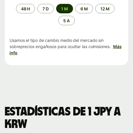
Periodo
48 H
7 D
1 M
6 M
12 M
de
tiempo
5 A
Usamos el tipo de cambio medio del mercado sin
sobreprecios engañosos para ocultar las comisiones.
Más
info
Estadísticas de 1 JPY a
KRW