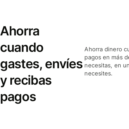
Ahorra
cuando
Ahorra dinero c
pagos en más de
gastes, envíes
necesitas, en u
necesites.
y recibas
pagos