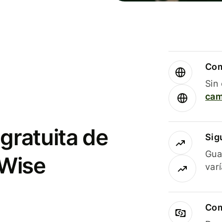
Com
Sin
cam
gratuita de
Sig
Gua
 Wise
var
Com