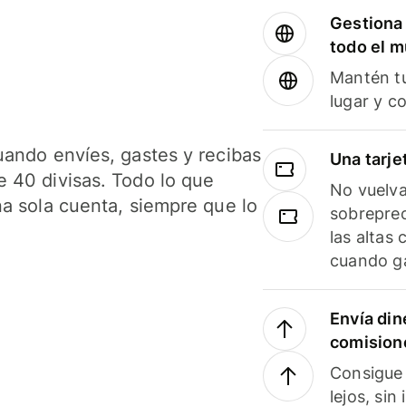
Gestiona 
todo el 
Mantén tu
lugar y c
uando envíes, gastes y recibas
Una tarje
 40 divisas. Todo lo que
No vuelva
na sola cuenta, siempre que lo
sobreprec
las altas
cuando ga
Envía din
comision
Consigue 
lejos, sin