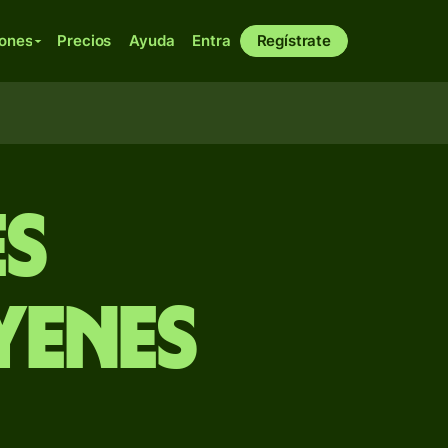
iones
Precios
Ayuda
Entra
Regístrate
es
yenes