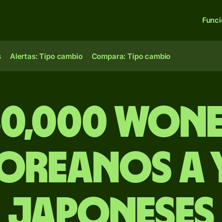
Func
s
Alertas: Tipo cambio
Compara: Tipo cambio
0,000 won
oreanos a 
japoneses